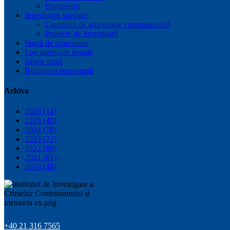
Frontieriști
Investigații speciale
Campanii de arheologie contemporană
Proiecte de investigaţii
Spații de represiune
Fișe matricole penale
Istorie orală
Biblioteca represiunii
Arhiva
2026 (14)
2025 (40)
2024 (78)
2023 (72)
2022 (80)
2021 (61)
2020 (48)
+40 21 316 7565