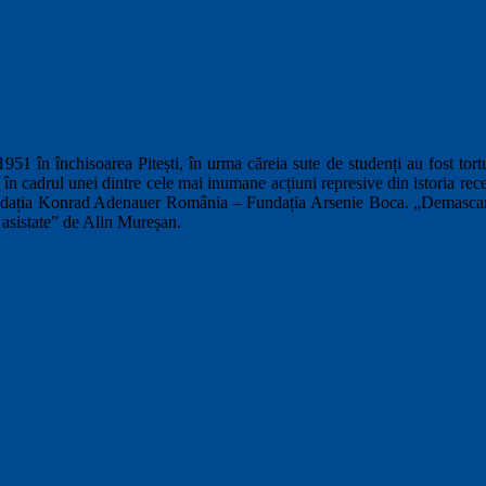
1 în închisoarea Pitești, în urma căreia sute de studenți au fost tortur
acă în cadrul unei dintre cele mai inumane acțiuni represive din istoria r
ndația Konrad Adenauer România – Fundația Arsenie Boca. „Demascarea”
 asistate” de Alin Mureșan.