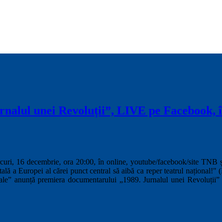
nalul unei Revoluții”, LIVE pe Facebook, în
uri, 16 decembrie, ora 20:00, în online, youtube/facebook/site TNB ș
a Europei al cărei punct central să aibă ca reper teatrul național!" (La
giale” anunță premiera documentarului „1989. Jurnalul unei Revoluții