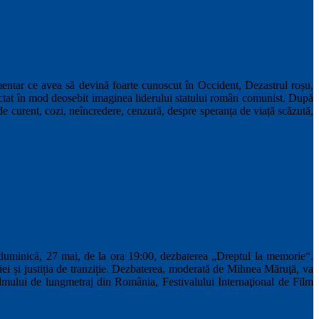
entar ce avea să devină foarte cunoscut în Occident, Dezastrul roșu,
ctat în mod deosebit imaginea liderului statului român comunist. După
e de curent, cozi, neîncredere, cenzură, despre speranța de viață scăzută,
uminică, 27 mai, de la ora 19:00, dezbaterea „Dreptul la memorie“.
ei și justiția de tranziție. Dezbaterea, moderată de Mihnea Măruţă, va
lmului de lungmetraj din România, Festivalului Internaţional de Film