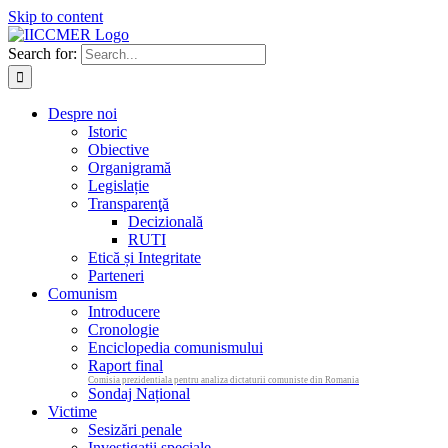
Skip to content
Search for:
Despre noi
Istoric
Obiective
Organigramă
Legislație
Transparenţă
Decizională
RUTI
Etică și Integritate
Parteneri
Comunism
Introducere
Cronologie
Enciclopedia comunismului
Raport final
Comisia prezidentiala pentru analiza dictaturii comuniste din Romania
Sondaj Național
Victime
Sesizări penale
Investigații speciale