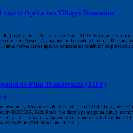
l roșu
și Opération Villages Roumains
0.00, postul public belgian de televiziune RTBF difuza un film docum
te cu o cameră ascunsă, documentarul dezvăluia lumii detalii ce au afe
ui. Filmul vorbea despre lipsurile cotidiene ale românilor, despre tăieril
aţional de Film Transilvania (TIFF)
arg
|
 Comunismului şi Memoria Exilului Românesc (IICCMER) organizează d
e executiv IICCMER, Radu Preda, vor discuta pe marginea culturii memori
este pentru a doua oară partenerul celui mai mare festival dedicat fi
a 25.05-03.06.2018. Principalul obiectiv [...]