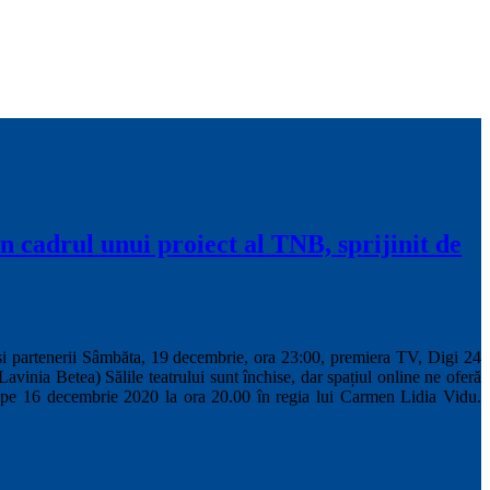
 cadrul unui proiect al TNB, sprijinit de
i partenerii Sâmbăta, 19 decembrie, ora 23:00, premiera TV, Digi 24
vinia Betea) Sălile teatrului sunt închise, dar spațiul online ne oferă
” pe 16 decembrie 2020 la ora 20.00 în regia lui Carmen Lidia Vidu.