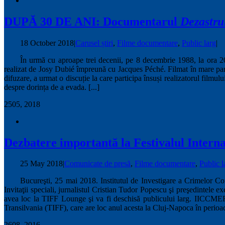
DUPĂ 30 DE ANI: Documentarul
Dezastru
18 October 2018
|
Carusel știri
,
Filme documentare
,
Public larg
|
În urmă cu aproape trei decenii, pe 8 decembrie 1988, la ora 2
realizat de Josy Dubié împreună cu Jacques Péché. Filmat în mare par
difuzare, a urmat o discuție la care participa însuși realizatorul filmul
despre dorința de a evada. [...]
25
05, 2018
Dezbatere importantă la Festivalul Intern
25 May 2018
|
Comunicate de presă
,
Filme documentare
,
Public l
Bucureşti, 25 mai 2018. Institutul de Investigare a Crimelor
Invitaţii speciali, jurnalistul Cristian Tudor Popescu şi preşedintel
avea loc la TIFF Lounge şi va fi deschisă publicului larg. IICCMER 
Transilvania (TIFF), care are loc anul acesta la Cluj-Napoca în perioad
26
08, 2016