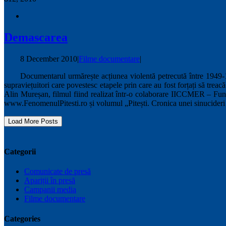
Demascarea
8 December 2010
|
Filme documentare
|
Documentarul urmărește acțiunea violentă petrecută între 1949-195
supraviețuitori care povestesc etapele prin care au fost forțați să tre
Alin Mureșan, filmul fiind realizat într-o colaborare IICCMER – Fu
www.FenomenulPitesti.ro și volumul „Pitești. Cronica unei sinucideri
Load More Posts
Categorii
Comunicate de presă
Apariții în presă
Campanii media
Filme documentare
Categories