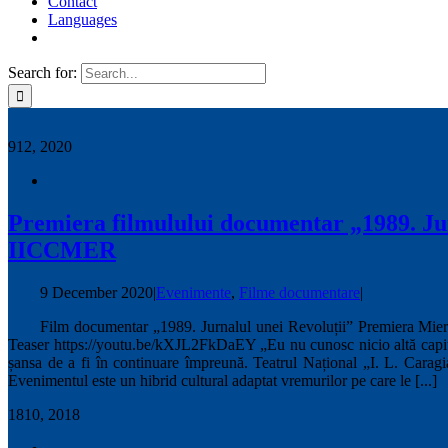
Contact
Languages
Search for:
9
12, 2020
Premiera filmulului documentar „1989. Jur
IICCMER
9 December 2020
|
Evenimente
,
Filme documentare
|
Film documentar „1989. Jurnalul unei Revoluții” Premiera Mierc
Teaser https://youtu.be/kXJL2FkDaEY „Eu nu cunosc nicio altă capitală 
șansa de a fi în continuare împreună. Teatrul Național „I. L. Cara
Evenimentul este un hibrid cultural adaptat vremurilor pe care le [...]
18
10, 2018