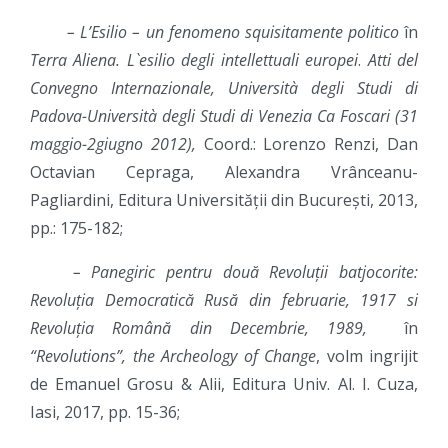
– L’Esilio – un fenomeno squisitamente politico
în
Terra Aliena. L`esilio degli intellettuali europei
.
Atti del
Convegno Internazionale, Università degli Studi di
Padova-Università degli Studi di Venezia Ca Foscari
(31
maggio-2giugno 2012),
Coord.: Lorenzo Renzi, Dan
Octavian Cepraga, Alexandra Vrânceanu-
Pagliardini, Editura Universității din București, 2013,
pp.: 175-182;
–
Panegiric pentru două Revoluții batjocorite:
Revoluția Democratică Rusă din februarie, 1917 si
Revoluția Română din Decembrie, 1989,
în
“Revolutions”, the Archeology of Change
, volm ingrijit
de Emanuel Grosu & Alii, Editura Univ. Al. I. Cuza,
Iasi, 2017, pp. 15-36;