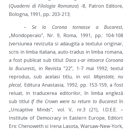
(
Quaderni di Filologia Romanza
) -8, Patron Editore,
Bologna, 1991, pp.: 203-213;
– Se la Corona tornasse a Bucarest
,
„Mondoperaio”, Nr. 9, Roma, 1991, pp.: 104-108
(versiunea revizuita si adaugita a textului originar,
scris in limba italiana, auto-tradus in limba romana,
a fost publicat sub titlul:
Daca s-ar intoarce Coroana
la Bucuresti
,
in Revista ”22”, 1-7 mai 1992; textul
reprodus, sub acelasi titlu, in vol.
Majestate, nu
pleca!,
Editura Anastasia, 1992, pp. 153-159, a fost
reluat, in traducerea editorilor, în limba engleză
sub titlul
If the Crown were tu return to Bucarest
în
„Uncaptive Minds”, vol. V, nr.3 (21), I.D.E.E. –
Institute of Democracy in Eastern Europe, Editori:
Eric Chenoweth si Irena Lasota, Warsaw-New-York,