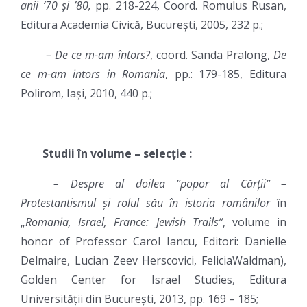
anii ’70 și ’80,
pp. 218-224, Coord. Romulus Rusan,
Editura Academia Civică, București, 2005, 232 p.;
– De ce m-am întors?
, coord. Sanda Pralong,
De
ce m-am intors in Romania
, pp.: 179-185, Editura
Polirom, Iași, 2010, 440 p.;
Studii în volume – selecție :
– Despre al doilea ”popor al Cărții” –
Protestantismul și rolul său în istoria românilor
în
„
Romania, Israel, France: Jewish Trails”
, volume in
honor of Professor Carol Iancu, Editori: Danielle
Delmaire, Lucian Zeev Herscovici, FeliciaWaldman),
Golden Center for Israel Studies, Editura
Universității din București, 2013, pp. 169 – 185;