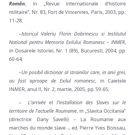
Român
, in „Revue internationale d’histoire
militaire”, Nr. 83, Fort de Vincennes, Paris, 2003, pp.:
11-28;
–
Istoricul Valeriu Florin Dobrinescu si Institutul
National pentru Memoria Exilului Romanesc – INMER
,
in Dosarele Istoriei, Nr. 1 (89), Bucuresti, 2004, pp.
60-64;
–
Un posibil dictionar al strainilor care, in anii grei,
au fost aproape de Exilul romanesc
, in Caietele
INMER, anul II, Nr. 2, martie, 2005, pp. 59-65;
–
L
’arrivée et l’installation des Slaves sur le
territoire de l’actuelle Roumanie
, in „Slavica Occitania”
(directrice: Dany Savelli) – La Roumanie aux
marches du monde slave -, ed. Pierre Yves Boissau,