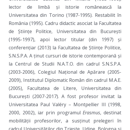
lector de limbă și istorie românească la
Universitatea din Torino (1987-1995). Restabilit în
România (1995). Cadru didactic asociat la Facultatea
de Științe Politice, Universitatea din București
(1995-1997), apoi lector titular (din 1997) și
conferențiar (2013) la Facultatea de Științe Politice,
S.N.S.P.A. A ținut cursuri de istorie contemporană și
la Centrul de Studii N.A.T.O. din cadrul S.N.S.P.A.
(2003-2006), Colegiul Național de Apărare (2005-
2009), Institutul Diplomatic Român din cadrul M.A.E.
(2005), Facultatea de Litere, Universitatea din
București (2007-2017). A fost profesor invitat la
Universitatea Paul Valéry – Montpellier III (1998,
2000, 2002), iar prin programul
Erasmus
, destinat
mobilității profesorilor, a susținut prelegeri în
cadrul Universităților din Trieste, Udine, Bologna și