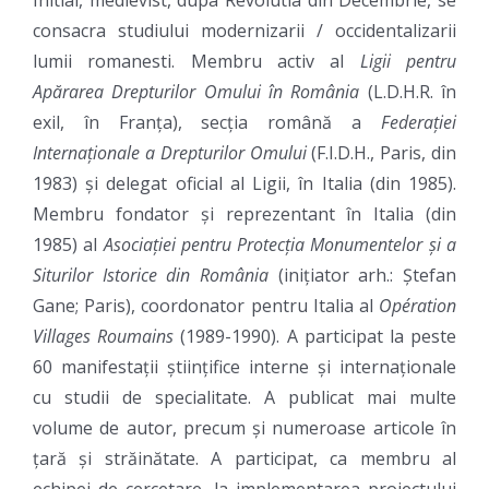
Initial, medievist, dupa Revolutia din Decembrie, se
consacra studiului modernizarii / occidentalizarii
lumii romanesti. Membru activ al
Ligii pentru
Apărarea Drepturilor Omului în România
(L.D.H.R. în
exil, în Franța), secția română a
Federației
Internaționale a Drepturilor Omului
(F.I.D.H., Paris, din
1983) și delegat oficial al Ligii, în Italia (din 1985).
Membru fondator și reprezentant în Italia (din
1985) al
Asociației pentru Protecția Monumentelor și a
Siturilor Istorice din România
(inițiator arh.: Ștefan
Gane; Paris), coordonator pentru Italia al
Opération
Villages Roumains
(1989-1990). A participat la peste
60 manifestații științifice interne și internaționale
cu studii de specialitate. A publicat mai multe
volume de autor, precum și numeroase articole în
țară și străinătate. A participat, ca membru al