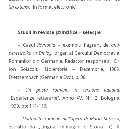
(
in extenso
, in format electronic);
Studii în reviste științifice – selecție
:
– Cazul
Romania
– exemplu flagrant de
anti-
perestroika
in
Dialog,
organ al Cercului Democrat al
Romanilor din Germania. Redactor responsabil: Dr.
Ion Solacolu, Noiembrie – Decembrie, 1989,
Diettzembach (Germania Occ.), p. 38
–
Un poeta romeno in versione italiana
,
„Esperienze letterarie”, Anno XV, Nr. 2, Bologna,
1990, pp: 111-116;
–
L
’attualità romena nell’opera di Marin Sorescu
,
estratto da „Lingua, Immagini e Storia”, Q.F.R.