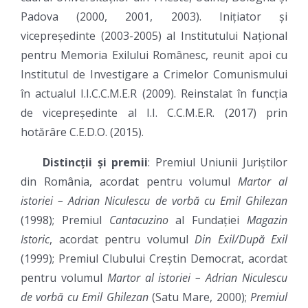
Padova (2000, 2001, 2003). Inițiator și
vicepreședinte (2003-2005) al Institutului Național
pentru Memoria Exilului Românesc, reunit apoi cu
Institutul de Investigare a Crimelor Comunismului
în actualul I.I.C.C.M.E.R (2009). Reinstalat în funcția
de vicepreședinte al I.I. C.C.M.E.R. (2017) prin
hotărâre C.E.D.O. (2015).
Distincții și premii
: Premiul Uniunii Juriștilor
din România, acordat pentru volumul
Martor al
istoriei – Adrian Niculescu de vorbă cu Emil Ghilezan
(1998); Premiul
Cantacuzino
al Fundației
Magazin
Istoric
, acordat pentru volumul
Din Exil/După Exil
(1999); Premiul Clubului Creștin Democrat, acordat
pentru volumul
Martor al istoriei – Adrian Niculescu
de vorbă cu Emil Ghilezan
(Satu Mare, 2000);
Premiul