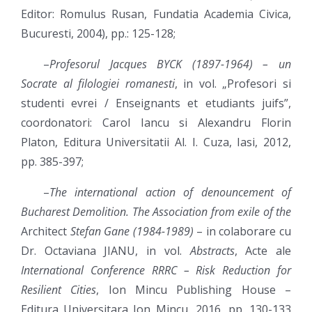
Editor: Romulus Rusan, Fundatia Academia Civica,
Bucuresti, 2004), pp.: 125-128;
–
Profesorul Jacques BYCK (1897-1964) – un
Socrate al filologiei romanesti
, in vol. „Profesori si
studenti evrei / Enseignants et etudiants juifs”,
coordonatori: Carol Iancu si Alexandru Florin
Platon, Editura Universitatii Al. I. Cuza, Iasi, 2012,
pp. 385-397;
–
The international action of denouncement of
Bucharest Demolition. The Association from exile of the
Architect
Stefan Gane (1984-1989)
– in colaborare cu
Dr. Octaviana JIANU, in vol.
Abstracts
, Acte ale
International Conference RRRC – Risk Reduction for
Resilient Cities
, Ion Mincu Publishing House –
Editura Universitara Ion Mincu, 2016, pp. 130-133