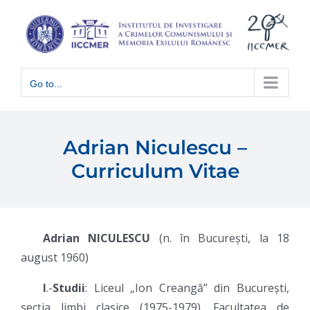
Skip
to
content
Go to...
Adrian Niculescu –
Curriculum Vitae
Adrian NICULESCU
(n. în București, la 18
august 1960)
I
.-
Studii
: Liceul „Ion Creangă” din București,
secția limbi clasice (1975-1979). Facultatea de