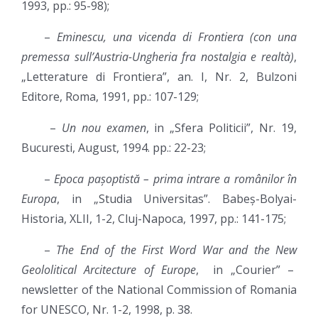
1993, pp.: 95-98);
–
Eminescu, una vicenda di Frontiera (con una
premessa sull
’Austria-Ungheria fra nostalgia e realtà
)
,
„Letterature di Frontiera”, an. I, Nr. 2, Bulzoni
Editore, Roma, 1991, pp.: 107-129;
–
Un nou examen
, in „Sfera Politicii”, Nr. 19,
Bucuresti, August, 1994. pp.: 22-23;
–
Epoca pașoptistă – prima intrare a românilor în
Europa
, in „Studia Universitas”. Babeș-Bolyai-
Historia, XLII, 1-2, Cluj-Napoca, 1997, pp.: 141-175;
–
The End of the First Word War and the New
Geololitical Arcitecture of Europe
, in „Courier” –
newsletter of the National Commission of Romania
for UNESCO, Nr. 1-2, 1998, p. 38.