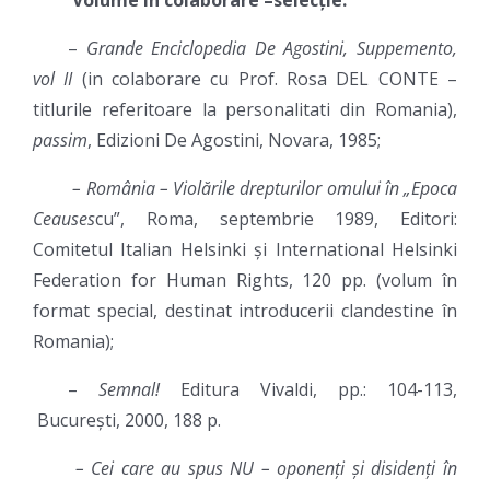
Volume in colaborare –selecție:
–
Grande Enciclopedia De Agostini, Suppemento,
vol II
(in colaborare cu Prof. Rosa DEL CONTE –
titlurile referitoare la personalitati din Romania),
passim
, Edizioni De Agostini, Novara, 1985;
– România – Violările drepturilor omului în „Epoca
Ceauses
cu”, Roma, septembrie 1989, Editori:
Comitetul Italian Helsinki și International Helsinki
Federation for Human Rights, 120 pp. (volum în
format special, destinat introducerii clandestine în
Romania);
–
Semnal!
Editura Vivaldi, pp.: 104-113,
București, 2000, 188 p.
– Cei care au spus NU – oponenți și disidenți în