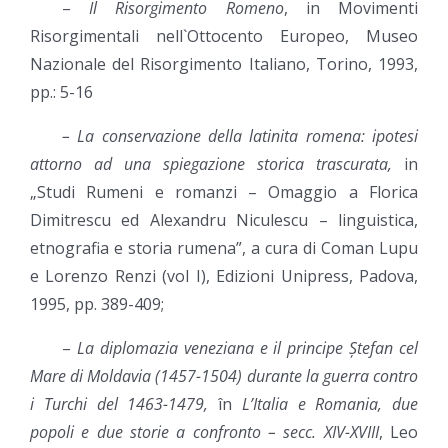
–
Il Risorgimento Romeno
, in Movimenti
Risorgimentali nell`Ottocento Europeo, Museo
Nazionale del Risorgimento Italiano, Torino, 1993,
pp.: 5-16
– La conservazione della latinita romena: ipotesi
attorno ad una spiegazione storica trascurata,
in
„Studi Rumeni e romanzi – Omaggio a Florica
Dimitrescu ed Alexandru Niculescu – linguistica,
etnografia e storia rumena”, a cura di Coman Lupu
e Lorenzo Renzi (vol I), Edizioni Unipress, Padova,
1995, pp. 389-409;
–
La diplomazia veneziana e il principe Ștefan cel
Mare di Moldavia (1457-1504) durante la guerra contro
i Turchi del 1463-1479,
în
L
’Italia e Romania, due
popoli e due storie a confronto – secc. XIV-XVIII
, Leo