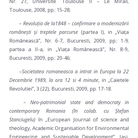
Nr. 27, Universite` Toulouse II – Le Mirail,
Toulouse, 2008, pp.: 15-28;
– Revoluția de la1848 – confirmare a modernizării
românești
și treptele parcurse
(partea I), in „Viața
Românească”, Nr. 6-7, Bucuresti, 2009, pp.: 1-9;
partea a II-a, in „Viața Românească”, Nr. 8-9,
Bucuresti, 2009, pp.: 20-46;
–
Societatea romaneasca a intrat in Europa la 22
Decembrie 1989, la ora 12 si 4 minute
, in „Caietele
Revolutiei”, 3 (22), Bucuresti, 2009, pp. 17-18.
– Neo-patrimonial state and democraty in
contemporary Romania (în colab. cu Ștefan
Stanciugelu)
în „European Journal of science and
theology, Academic Organisation for Environmental
Engineering and Sustenable Development”, Iași,