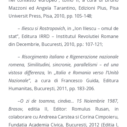
nel contesto europeo”, tomo II, a cura di Bruno
Mazzoni ed Angela Tarantino, Edizioni Plus, Pisa
Universit Press, Pisa, 2010, pp. 105-148;
–
Iliescu si Rostropovich
, in „Ion Iliescu – omul de
stat”, Editura IRRD – Institutul Revolutiei Romane
din Decembrie, Bucuresti, 2010, pp.: 107-121;
–
Risorgimento italiano e Rigenerazione nazionale
romena, Similitudini, sincronie, parallelismi – ed una
vistosa differenza,
în „
Italia e Romania verso l’Unità
Nazionale”
, a cura di Francesco Guida, Editura
Humanitas, București, 2011, pp. 183-206.
–
O zi de toamna, cindva… 15 Noiembrie 1987,
Brasov
, editia II, Editor: Romulus Rusan, in
colaborare cu Andreea Carstea si Corina Cimpoieru,
Fundatia Academia Civica, Bucuresti, 2012 (Editia I,