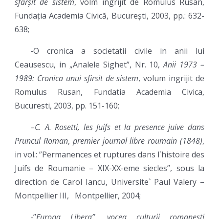
sfârșit de sistem
, volm ingrijit de Romulus Rusan,
Fundația Academia Civică, București, 2003, pp.: 632-
638;
-O cronica a societatii civile in anii lui
Ceausescu, in „Analele Sighet”, Nr. 10,
Anii 1973 –
1989: Cronica unui sfirsit de sistem
, volum ingrijit de
Romulus Rusan, Fundatia Academia Civica,
Bucuresti, 2003, pp. 151-160;
–
C. A. Rosetti, les Juifs et la presence juive dans
Pruncul Roman
,
premier journal libre roumain (1848)
,
in vol.: ”Permanences et ruptures dans l`histoire des
Juifs de Roumanie – XIX-XX-eme siecles”, sous la
direction de Carol Iancu, Universite` Paul Valery –
Montpellier III, Montpellier, 2004;
-”
Europa Libera”, vocea culturii romanesti