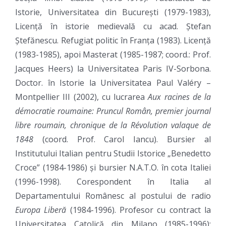
Istorie, Universitatea din București (1979-1983),
Licență în istorie medievală cu acad. Ștefan
Ștefănescu. Refugiat politic în Franța (1983). Licență
(1983-1985), apoi Masterat (1985-1987; coord.: Prof.
Jacques Heers) la Universitatea Paris IV-Sorbona.
Doctor. în Istorie la Universitatea Paul Valéry –
Montpellier III (2002), cu lucrarea
Aux racines de la
démocratie roumaine: Pruncul Român, premier journal
libre roumain, chronique de la Révolution valaque de
1848
(coord. Prof. Carol Iancu). Bursier al
Institutului Italian pentru Studii Istorice „Benedetto
Croce” (1984-1986) și bursier N.A.T.O. în cota Italiei
(1996-1998). Corespondent în Italia al
Departamentului Românesc al postului de radio
Europa
Liberă
(1984-1996). Profesor cu contract la
Universitatea Catolică din Milano (1985-1996);