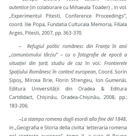
autentice
(in colaborare cu Mihaeala Toader) , in vol.
„Experimentul Pitesti, Conference Proceedings”,
coord. Ilie Popa, Fundatia Culturala Memoria, Filiala
Arges, Pitesti, 2007, pp. 363-370.
–
Refugiul politic românesc din Franța în anii
„comunismului târziu”
– cu o fotografie de epocă a
situației din țară
;
studiu de caz
în vol.:
Frontierele
Spațiului Românesc în context european
, Coord. Sorin
Șipoș, Mircea Brie, Florin Sfrengeu, Ion Gumenăi,
Editura Universității din Oradea & Editura
Cartdidact, Chișinău, Oradea-Chișinău, 2008, pp.:
183-206;
–
La stampa romena dagli esordi alla fine del 1848
,
in „Geografia e Storia della civilta` letteraria romena