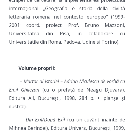
echipei de cercetare, la implementarea proiectului
internațional „Geografia e storia della civiltà
letteraria romena nel contesto europeo” (1999-
2001; coord. proiect: Prof. Bruno Mazzoni,
Universitatea din Pisa, in colaborare cu
Universitatile din Roma, Padova, Udine si Torino).
Volume proprii
:
– Martor al istoriei – Adrian Niculescu de vorbă cu
Emil Ghilezan
(cu o prefață de Neagu Djuvara),
Editura All, Bucureşti, 1998, 284 p. + planșe și
ilustrații.
– Din Exil/După Exil
(cu un cuvânt înainte de
Mihnea Berindei), Editura Univers, București, 1999,