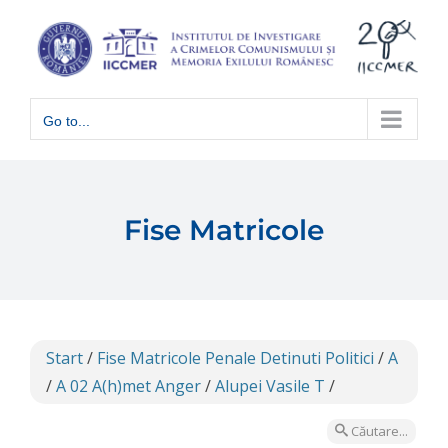
Skip
to
content
Go to...
Fise Matricole
Start
/
Fise Matricole Penale Detinuti Politici
/
A
/
A 02 A(h)met Anger
/
Alupei Vasile T
/
Căutare...