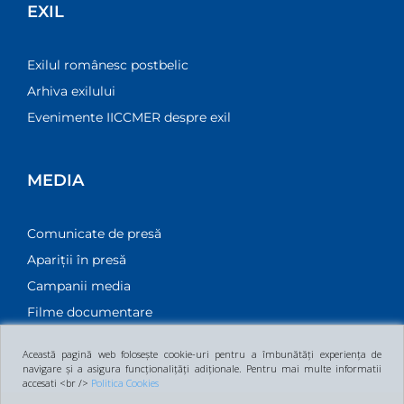
EXIL
Exilul românesc postbelic
Arhiva exilului
Evenimente IICCMER despre exil
MEDIA
Comunicate de presă
Apariții în presă
Campanii media
Filme documentare
Această pagină web folosește cookie-uri pentru a îmbunătăți experiența de
navigare și a asigura funcționalițăți adiționale. Pentru mai multe informatii
accesati <br />
Politica Cookies