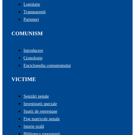
Legislație
Transparenţă
Parteneri
COMUNISM
Introducere
Cronologie
Enciclopedia comunismului
VICTIME
Sesizări penale
Investigații speciale
Spații de represiune
Fișe matricole penale
Istorie orală
Biblioteca represiunii