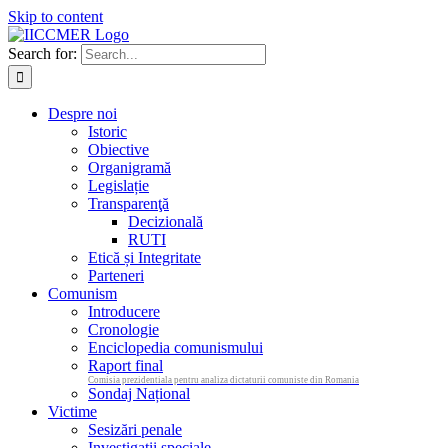
Skip to content
Search for:
Despre noi
Istoric
Obiective
Organigramă
Legislație
Transparenţă
Decizională
RUTI
Etică și Integritate
Parteneri
Comunism
Introducere
Cronologie
Enciclopedia comunismului
Raport final
Comisia prezidentiala pentru analiza dictaturii comuniste din Romania
Sondaj Național
Victime
Sesizări penale
Investigații speciale