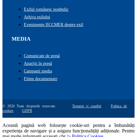
Exilul românesc postbelic
Arhiva exilului
Evenimente IICCMER despre exil
MEDIA
Comunicate de presă
Apariții în presă
Campanii media
Filme documentare
© 2026 Toate drepturile rezervate.
Termeni și condiții
Politica de
cookies
GDPR
Această pagină web folosește cookie-uri pentru a îmbunătăți
experiența de navigare și a asigura funcționalițăți adiționale. Pentru
mai multe informatii accesati <br />
Politica Cookies