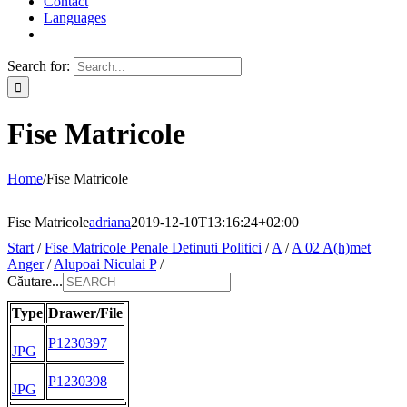
Contact
Languages
Search for:
Fise Matricole
Home
/
Fise Matricole
Fise Matricole
adriana
2019-12-10T13:16:24+02:00
Start
/
Fise Matricole Penale Detinuti Politici
/
A
/
A 02 A(h)met
Anger
/
Alupoai Niculai P
/
Căutare...
Type
Drawer/File
P1230397
JPG
P1230398
JPG