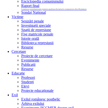
Enciclopedia comunismului
Raport final
Comisia prezidentiala pentru analiza dictaturii comuniste din Romania
Sondaj Național
Victime
Sesizări penale
Investigații speciale
Spații de represiune
Fișe matricole penale
Istorie orală
Biblioteca represiunii
Resurse
Cercetare
Proiecte de cercetare
Evenimente
Publicații
Resurse
Educație
Profesori
Studenți
Elevi
Proiecte educaționale
Exil
Exilul românesc postbelic
Arhiva exilului
Evenimente IICCMER despre exil