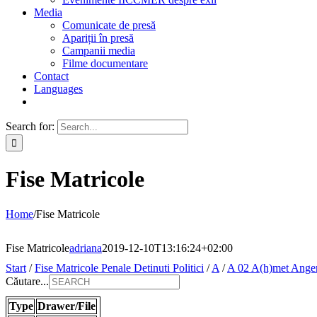
Media
Comunicate de presă
Apariții în presă
Campanii media
Filme documentare
Contact
Languages
Search for:
Fise Matricole
Home
/
Fise Matricole
Fise Matricole
adriana
2019-12-10T13:16:24+02:00
Start
/
Fise Matricole Penale Detinuti Politici
/
A
/
A 02 A(h)met Ange
Căutare...
Type
Drawer/File