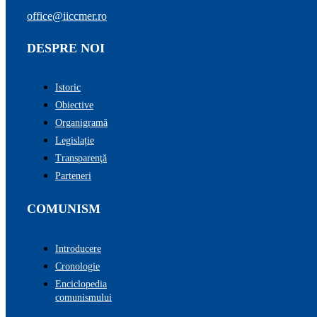
office@iiccmer.ro
DESPRE NOI
Istoric
Obiective
Organigramă
Legislație
Transparenţă
Parteneri
COMUNISM
Introducere
Cronologie
Enciclopedia
comunismului