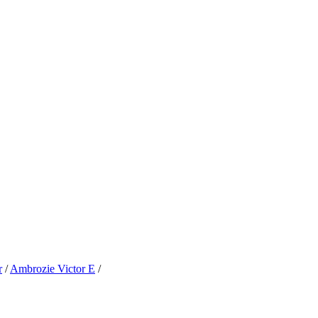
r
/
Ambrozie Victor E
/