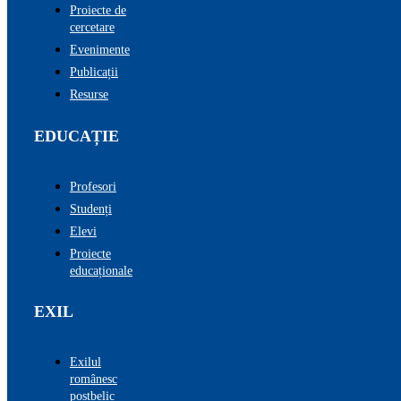
Proiecte de
cercetare
Evenimente
Publicații
Resurse
EDUCAȚIE
Profesori
Studenți
Elevi
Proiecte
educaționale
EXIL
Exilul
românesc
postbelic