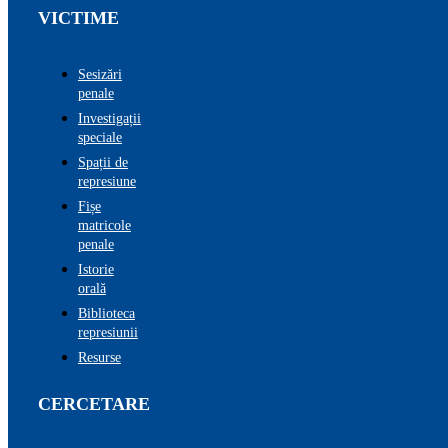
VICTIME
Sesizări
penale
Investigații
speciale
Spații de
represiune
Fișe
matricole
penale
Istorie
orală
Biblioteca
represiunii
Resurse
CERCETARE