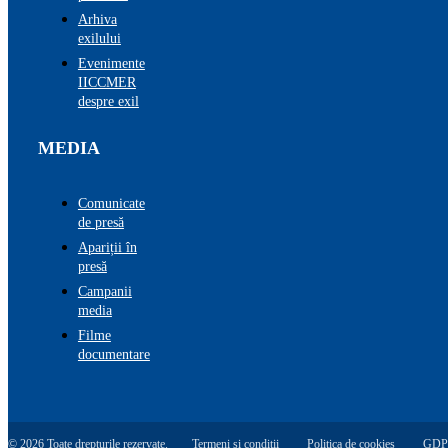
Arhiva
exilului
Evenimente
IICCMER
despre exil
MEDIA
Comunicate
de presă
Apariții în
presă
Campanii
media
Filme
documentare
© 2026 Toate drepturile rezervate.
Termeni și condiții
Politica de cookies
GDP