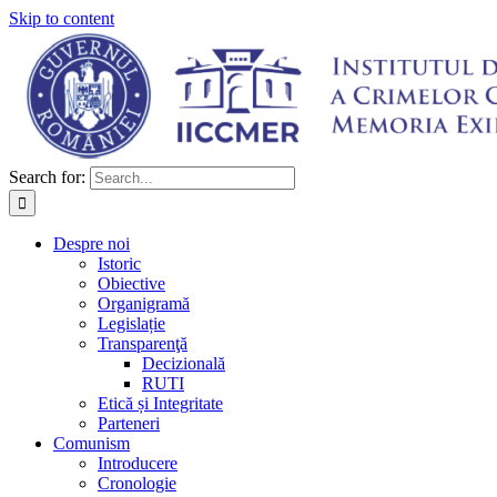
Skip to content
Search for:
Despre noi
Istoric
Obiective
Organigramă
Legislație
Transparenţă
Decizională
RUTI
Etică și Integritate
Parteneri
Comunism
Introducere
Cronologie