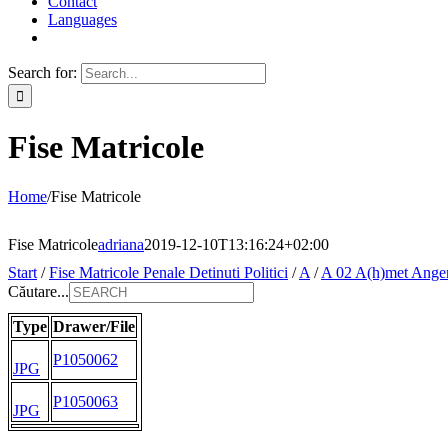
Contact
Languages
Search for:
Fise Matricole
Home
/
Fise Matricole
Fise Matricole
adriana
2019-12-10T13:16:24+02:00
Start
/
Fise Matricole Penale Detinuti Politici
/
A
/
A 02 A(h)met Ange
Căutare...
Type
Drawer/File
P1050062
JPG
P1050063
JPG