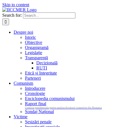
Skip to content
Search for:
Despre noi
Istoric
Obiective
Organigramă
Legislație
Transparenţă
Decizională
RUTI
Etică și Integritate
Parteneri
Comunism
Introducere
Cronologie
Enciclopedia comunismului
Raport final
Comisia prezidentiala pentru analiza dictaturii comuniste din Romania
Sondaj Național
Victime
Sesizări penale
Investigații speciale