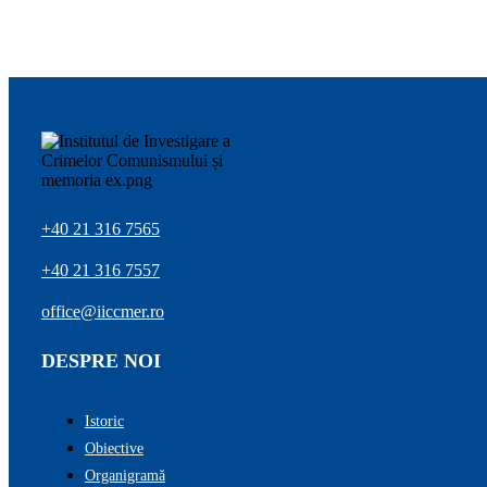
+40 21 316 7565
+40 21 316 7557
office@iiccmer.ro
DESPRE NOI
Istoric
Obiective
Organigramă