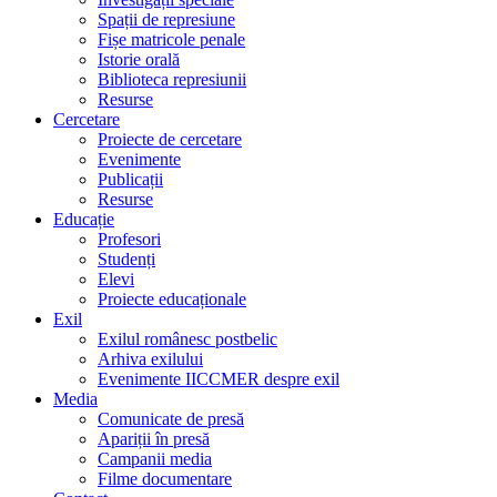
Spații de represiune
Fișe matricole penale
Istorie orală
Biblioteca represiunii
Resurse
Cercetare
Proiecte de cercetare
Evenimente
Publicații
Resurse
Educație
Profesori
Studenți
Elevi
Proiecte educaționale
Exil
Exilul românesc postbelic
Arhiva exilului
Evenimente IICCMER despre exil
Media
Comunicate de presă
Apariții în presă
Campanii media
Filme documentare