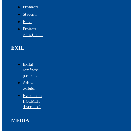
Profesori
Studenți
Elevi
Proiecte
educaționale
EXIL
Exilul
românesc
postbelic
Arhiva
exilului
Evenimente
IICCMER
despre exil
MEDIA