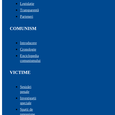
Legislație
Transparenţă
Parteneri
COMUNISM
Introducere
Cronologie
Enciclopedia
comunismului
VICTIME
Sesizări
penale
Investigații
speciale
Spații de
represiune