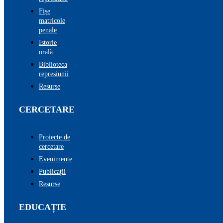
Fișe
matricole
penale
Istorie
orală
Biblioteca
represiunii
Resurse
CERCETARE
Proiecte de
cercetare
Evenimente
Publicații
Resurse
EDUCAȚIE