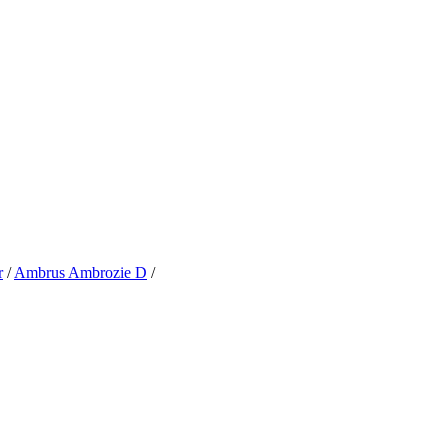
r
/
Ambrus Ambrozie D
/