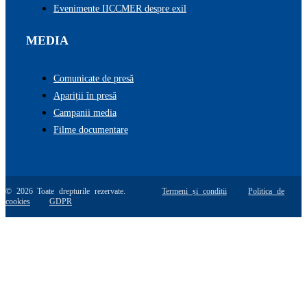
Evenimente IICCMER despre exil
MEDIA
Comunicate de presă
Apariții în presă
Campanii media
Filme documentare
© 2026 Toate drepturile rezervate.
Termeni și condiții
Politica de
cookies
GDPR
Go
to
Top