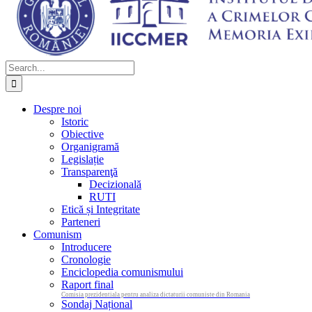
Search
for:
Despre noi
Istoric
Obiective
Organigramă
Legislație
Transparenţă
Decizională
RUTI
Etică și Integritate
Parteneri
Comunism
Introducere
Cronologie
Enciclopedia comunismului
Raport final
Comisia prezidentiala pentru analiza dictaturii comuniste din Romania
Sondaj Național