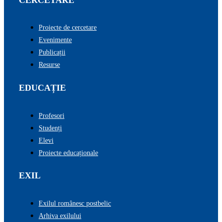
Proiecte de cercetare
Evenimente
Publicații
Resurse
EDUCAȚIE
Profesori
Studenți
Elevi
Proiecte educaționale
EXIL
Exilul românesc postbelic
Arhiva exilului