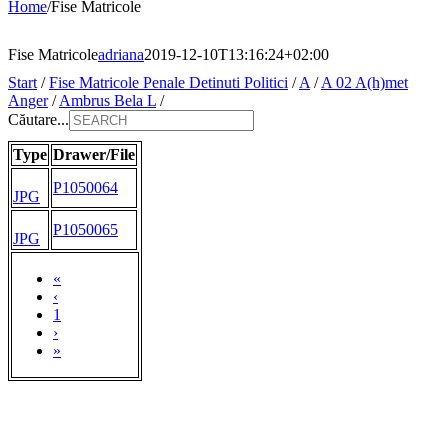
Home
/
Fise Matricole
Fise Matricole
adriana
2019-12-10T13:16:24+02:00
Start
/
Fise Matricole Penale Detinuti Politici
/
A
/
A 02 A(h)met
Anger
/
Ambrus Bela L
/
Căutare...
Type
Drawer/File
P1050064
JPG
P1050065
JPG
«
‹
1
›
»