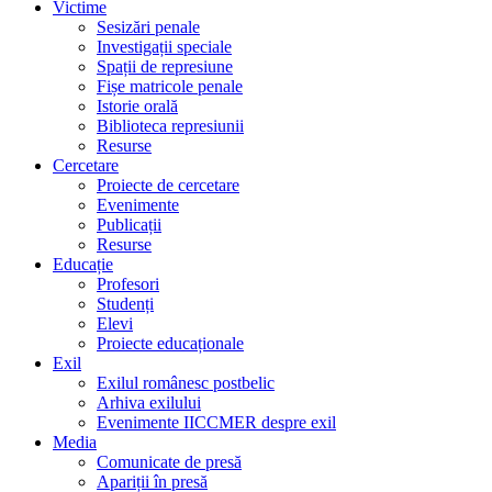
Victime
Sesizări penale
Investigații speciale
Spații de represiune
Fișe matricole penale
Istorie orală
Biblioteca represiunii
Resurse
Cercetare
Proiecte de cercetare
Evenimente
Publicații
Resurse
Educație
Profesori
Studenți
Elevi
Proiecte educaționale
Exil
Exilul românesc postbelic
Arhiva exilului
Evenimente IICCMER despre exil
Media
Comunicate de presă
Apariții în presă