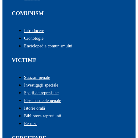
COMUNISM
Introducere
Cronologie
Enciclopedia comunismului
VICTIME
Sesizări penale
Investigații speciale
Spații de represiune
Fișe matricole penale
Istorie orală
Biblioteca represiunii
Resurse
CERCETARE