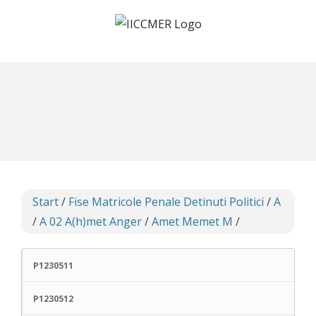
Skip
to
content
Start
/
Fise Matricole Penale Detinuti Politici
/
A
/
A 02 A(h)met Anger
/
Amet Memet M
/
P1230511
P1230512