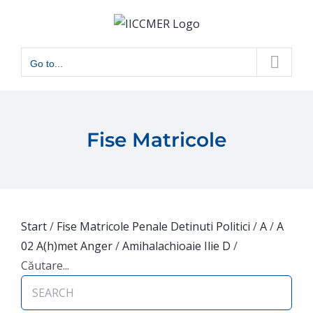
Skip
to
content
Go to...
Fise Matricole
Start
/
Fise Matricole Penale Detinuti Politici
/
A
/
A
02 A(h)met Anger
/
Amihalachioaie Ilie D
/
Căutare...