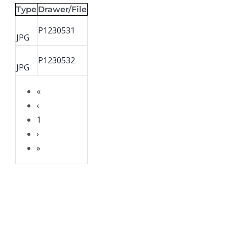
Type
Drawer/File
P1230531
JPG
P1230532
JPG
«
‹
1
›
»