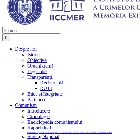
Search
for:
Despre noi
Istoric
Obiective
Organigramă
Legislație
Transparenţă
Decizională
RUTI
Etică și Integritate
Parteneri
Comunism
Introducere
Cronologie
Enciclopedia comunismului
Raport final
Comisia prezidentiala pentru analiza dictaturii comuniste din Romania
Sondaj Național