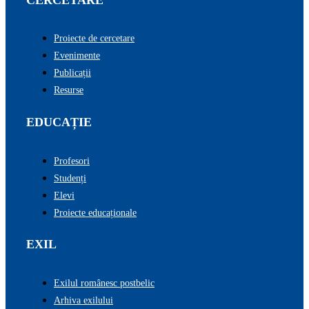
Proiecte de cercetare
Evenimente
Publicații
Resurse
EDUCAȚIE
Profesori
Studenți
Elevi
Proiecte educaționale
EXIL
Exilul românesc postbelic
Arhiva exilului