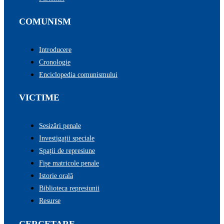
COMUNISM
Introducere
Cronologie
Enciclopedia comunismului
VICTIME
Sesizări penale
Investigații speciale
Spații de represiune
Fișe matricole penale
Istorie orală
Biblioteca represiunii
Resurse
CERCETARE