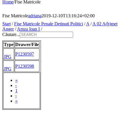
Home
/
Fise Matricole
Fise Matricole
adriana
2019-12-10T13:16:24+02:00
Start
/
Fise Matricole Penale Detinuti Politici
/
A
/
A 02 A(h)met
Anger
/
Amza Ioan I
/
Căutare...
Type
Drawer/File
P1230597
JPG
P1230598
JPG
«
‹
1
›
»