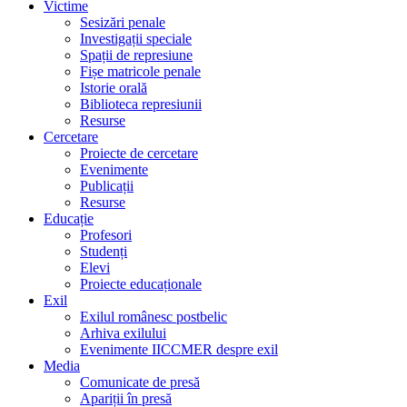
Victime
Sesizări penale
Investigații speciale
Spații de represiune
Fișe matricole penale
Istorie orală
Biblioteca represiunii
Resurse
Cercetare
Proiecte de cercetare
Evenimente
Publicații
Resurse
Educație
Profesori
Studenți
Elevi
Proiecte educaționale
Exil
Exilul românesc postbelic
Arhiva exilului
Evenimente IICCMER despre exil
Media
Comunicate de presă
Apariții în presă