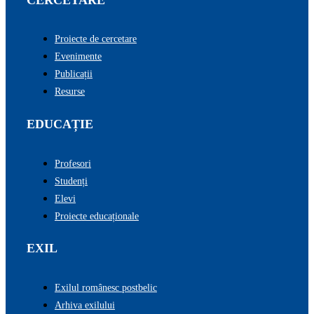
Proiecte de cercetare
Evenimente
Publicații
Resurse
EDUCAȚIE
Profesori
Studenți
Elevi
Proiecte educaționale
EXIL
Exilul românesc postbelic
Arhiva exilului