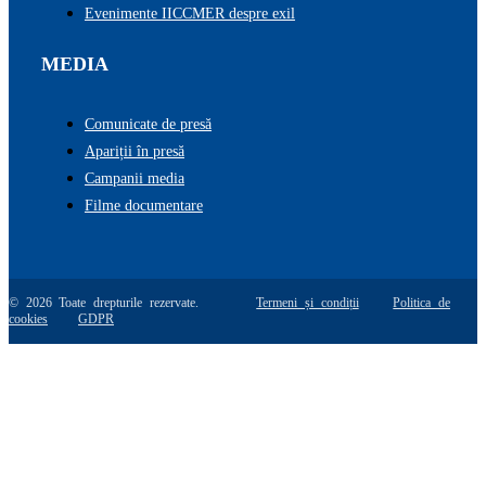
Evenimente IICCMER despre exil
MEDIA
Comunicate de presă
Apariții în presă
Campanii media
Filme documentare
© 2026 Toate drepturile rezervate.
Termeni și condiții
Politica de
cookies
GDPR
Go
to
Top