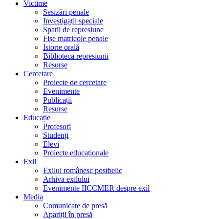
Victime
Sesizări penale
Investigații speciale
Spații de represiune
Fișe matricole penale
Istorie orală
Biblioteca represiunii
Resurse
Cercetare
Proiecte de cercetare
Evenimente
Publicații
Resurse
Educație
Profesori
Studenți
Elevi
Proiecte educaționale
Exil
Exilul românesc postbelic
Arhiva exilului
Evenimente IICCMER despre exil
Media
Comunicate de presă
Apariții în presă