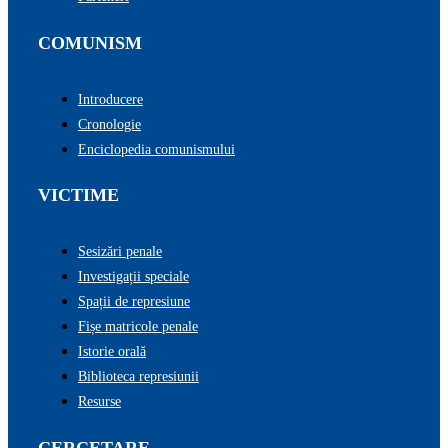
COMUNISM
Introducere
Cronologie
Enciclopedia comunismului
VICTIME
Sesizări penale
Investigații speciale
Spații de represiune
Fișe matricole penale
Istorie orală
Biblioteca represiunii
Resurse
CERCETARE