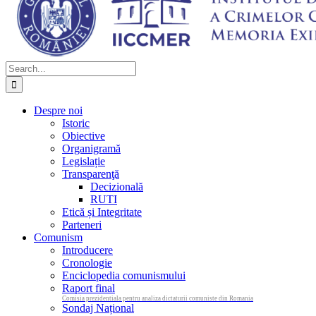
Search
for:
Despre noi
Istoric
Obiective
Organigramă
Legislație
Transparenţă
Decizională
RUTI
Etică și Integritate
Parteneri
Comunism
Introducere
Cronologie
Enciclopedia comunismului
Raport final
Comisia prezidentiala pentru analiza dictaturii comuniste din Romania
Sondaj Național