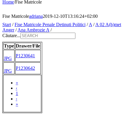
Home
/
Fise Matricole
Fise Matricole
adriana
2019-12-10T13:16:24+02:00
Start
/
Fise Matricole Penale Detinuti Politici
/
A
/
A 02 A(h)met
Anger
/
Ana Ambrozie A
/
Căutare...
Type
Drawer/File
P1230641
JPG
P1230642
JPG
«
‹
1
›
»