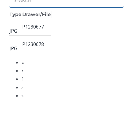
Type
Drawer/File
P1230677
JPG
P1230678
JPG
«
‹
1
›
»