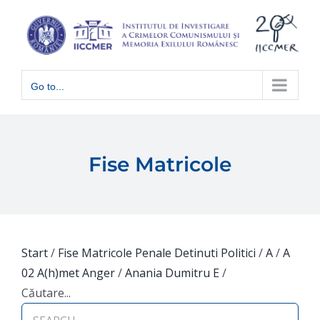
Skip
to
content
Go to...
Fise Matricole
Start
/
Fise Matricole Penale Detinuti Politici
/
A
/
A
02 A(h)met Anger
/
Anania Dumitru E
/
Căutare...