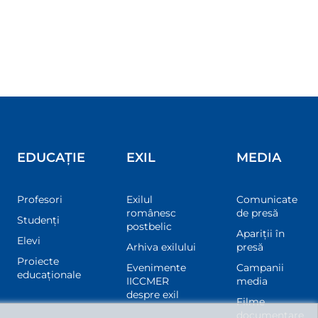
EDUCAȚIE
EXIL
MEDIA
Profesori
Exilul
Comunicate
românesc
de presă
Studenți
postbelic
Apariții în
Elevi
Arhiva exilului
presă
Proiecte
Evenimente
Campanii
educaționale
IICCMER
media
despre exil
Filme
documentare