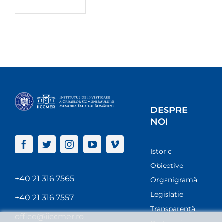
DESPRE
NOI
Istoric
Obiective
+40 21 316 7565
Organigramă
Legislație
+40 21 316 7557
Transparenţă
office@iiccmer.ro