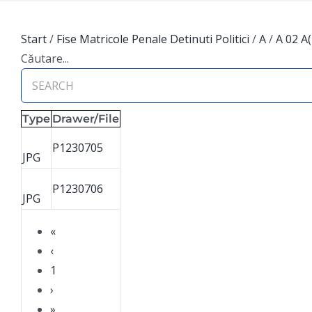
Start
/
Fise Matricole Penale Detinuti Politici
/
A
/
A 02 A
Căutare...
Type
Drawer/File
P1230705
JPG
P1230706
JPG
«
‹
1
›
»