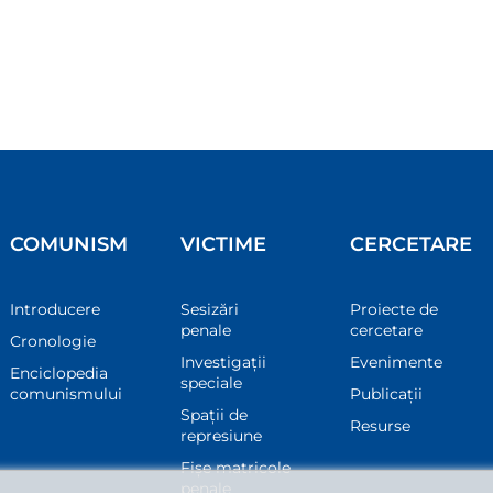
COMUNISM
VICTIME
CERCETARE
Introducere
Sesizări
Proiecte de
penale
cercetare
Cronologie
Investigații
Evenimente
Enciclopedia
speciale
comunismului
Publicații
Spații de
Resurse
represiune
Fișe matricole
penale