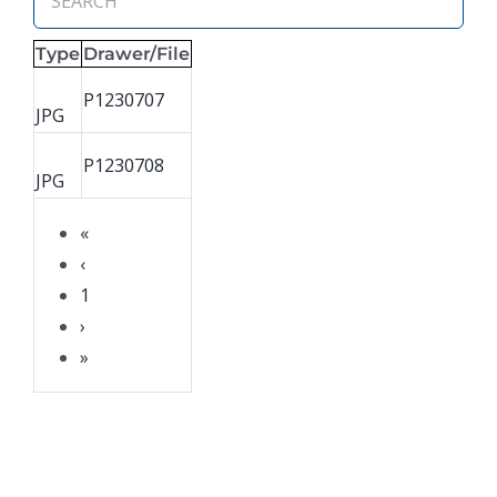
Type
Drawer/File
P1230707
JPG
P1230708
JPG
«
‹
1
›
»