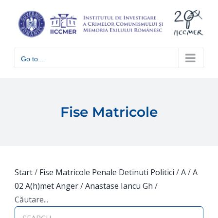
Skip
to
content
Go to...
Fise Matricole
Start
/
Fise Matricole Penale Detinuti Politici
/
A
/
A
02 A(h)met Anger
/
Anastase Iancu Gh
/
Căutare...