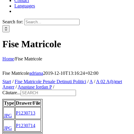
Contact
Languages
Search for:
Fise Matricole
Home
/
Fise Matricole
Fise Matricole
adriana
2019-12-10T13:16:24+02:00
Start
/
Fise Matricole Penale Detinuti Politici
/
A
/
A 02 A(h)met
Anger
/
Anastase Iordan P
/
Căutare...
Type
Drawer/File
P1230713
JPG
P1230714
JPG