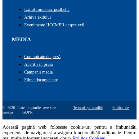
Exilul românesc postbelic
Arhiva exilului
Evenimente IICCMER despre exil
MEDIA
Comunicate de presă
Apariții în presă
Campanii media
Filme documentare
© 2026 Toate drepturile rezervate.
Termeni și condiții
Politica de
cookies
GDPR
Această pagină web folosește cookie-uri pentru a îmbunătăți
experiența de navigare și a asigura funcționalițăți adiționale. Pentru
mai multe informatii accesati <br />
Politica Cookies