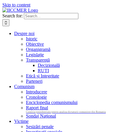
Skip to content
Search for:
Despre noi
Istoric
Obiective
Organigramă
Legislație
Transparenţă
Decizională
RUTI
Etică și Integritate
Parteneri
Comunism
Introducere
Cronologie
Enciclopedia comunismului
Raport final
Comisia prezidentiala pentru analiza dictaturii comuniste din Romania
Sondaj Național
Victime
Sesizări penale
Investigații speciale