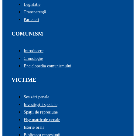
Legislație
Transparenţă
Parteneri
COMUNISM
Introducere
Cronologie
Enciclopedia comunismului
VICTIME
Sesizări penale
Investigații speciale
Spații de represiune
Fișe matricole penale
Istorie orală
Biblioteca represiunii