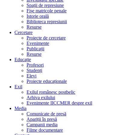
Spații de represiune
Fișe matricole penale
Istorie orală
Biblioteca represiunii
Resurse
Cercetare
Proiecte de cercetare
Evenimente
Publicații
Resurse
Educație
Profesori
Studenți
Elevi
Proiecte educaționale
Exil
Exilul românesc postbelic
Arhiva exilului
Evenimente IICCMER despre exil
Media
Comunicate de presă
Apariții în presă
Campanii media
Filme documentare