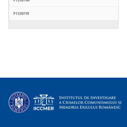
P1230740
P1230741