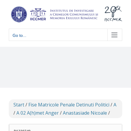
Skip
to
content
Go to...
Start
/
Fise Matricole Penale Detinuti Politici
/
A
/
A 02 A(h)met Anger
/
Anastasiade Nicoale
/