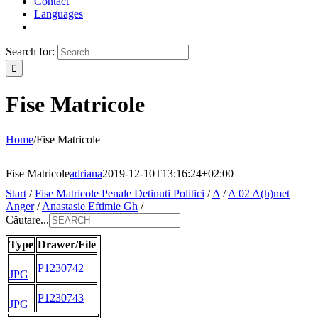
Contact
Languages
Search for:
Fise Matricole
Home
/
Fise Matricole
Fise Matricole
adriana
2019-12-10T13:16:24+02:00
Start
/
Fise Matricole Penale Detinuti Politici
/
A
/
A 02 A(h)met
Anger
/
Anastasie Eftimie Gh
/
Căutare...
Type
Drawer/File
P1230742
JPG
P1230743
JPG