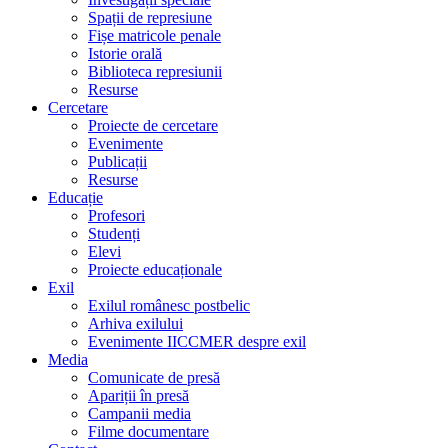
Spații de represiune
Fișe matricole penale
Istorie orală
Biblioteca represiunii
Resurse
Cercetare
Proiecte de cercetare
Evenimente
Publicații
Resurse
Educație
Profesori
Studenți
Elevi
Proiecte educaționale
Exil
Exilul românesc postbelic
Arhiva exilului
Evenimente IICCMER despre exil
Media
Comunicate de presă
Apariții în presă
Campanii media
Filme documentare