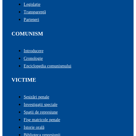
Legislație
Transparenţă
Parteneri
COMUNISM
Introducere
Cronologie
Enciclopedia comunismului
VICTIME
Sesizări penale
Investigații speciale
Spații de represiune
Fișe matricole penale
Istorie orală
Biblioteca represiunii