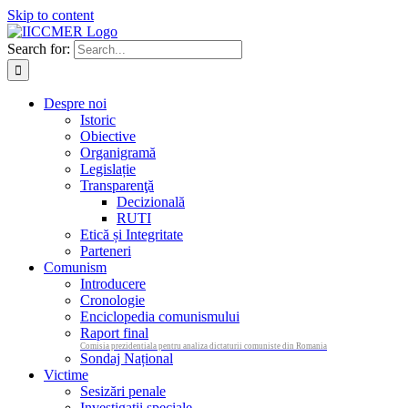
Skip to content
Search for:
Despre noi
Istoric
Obiective
Organigramă
Legislație
Transparenţă
Decizională
RUTI
Etică și Integritate
Parteneri
Comunism
Introducere
Cronologie
Enciclopedia comunismului
Raport final
Comisia prezidentiala pentru analiza dictaturii comuniste din Romania
Sondaj Național
Victime
Sesizări penale
Investigații speciale