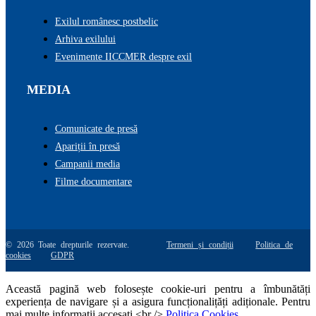
Exilul românesc postbelic
Arhiva exilului
Evenimente IICCMER despre exil
MEDIA
Comunicate de presă
Apariții în presă
Campanii media
Filme documentare
© 2026 Toate drepturile rezervate.
Termeni și condiții
Politica de
cookies
GDPR
Această pagină web folosește cookie-uri pentru a îmbunătăți
experiența de navigare și a asigura funcționalițăți adiționale. Pentru
mai multe informatii accesati <br />
Politica Cookies