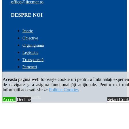
office@iiccmer.ro
DESPRE NOI
Istoric
Obiective
Organigramă
Legislație
Transparenţă
Parteneri
Această pagină web folosește cookie-uri pentru a îmbunătăți experien
COMUNISM
de navigare și a asigura funcționalițăți adiționale. Pentru mai mul
informatii accesati <br />
Politica Cookies
Introducere
Accept
Decline
Setari Cook
Cronologie
Enciclopedia comunismului
VICTIME