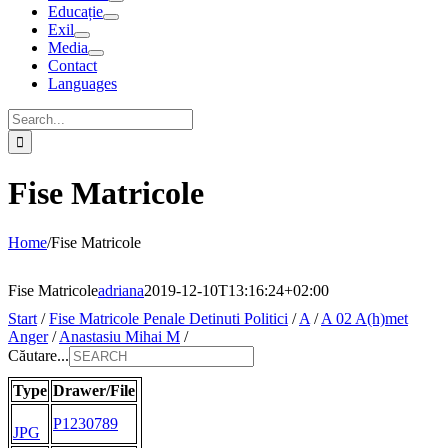
Educație
Exil
Media
Contact
Languages
Search
for:
Fise Matricole
Home
/
Fise Matricole
Fise Matricole
adriana
2019-12-10T13:16:24+02:00
Start
/
Fise Matricole Penale Detinuti Politici
/
A
/
A 02 A(h)met
Anger
/
Anastasiu Mihai M
/
Căutare...
Type
Drawer/File
P1230789
JPG