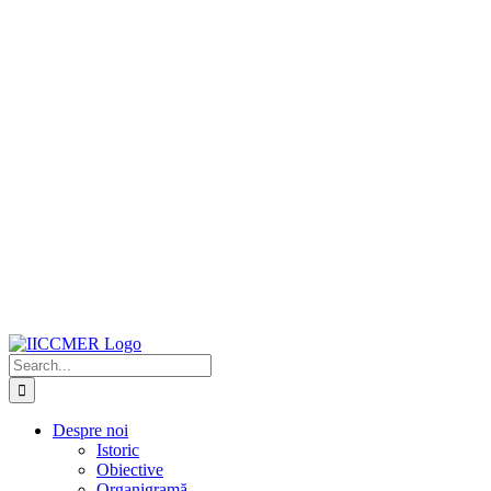
Search
for:
Despre noi
Istoric
Obiective
Organigramă