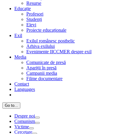
Resurse
Educație
Profesori
Studenți
Elevi
Proiecte educaționale
Exil
Exilul românesc postbelic
Arhiva exilului
Evenimente IICCMER despre exil
Media
Comunicate de presă
Apariții în presă
Campanii media
Filme documentare
Contact
Languages
Go to...
Despre noi
Comunism
Victime
Cercetare