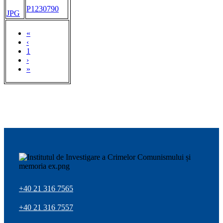
P1230790
JPG
«
‹
1
›
»
+40 21 316 7565
+40 21 316 7557