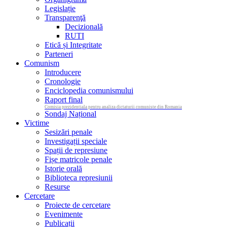
Legislație
Transparenţă
Decizională
RUTI
Etică și Integritate
Parteneri
Comunism
Introducere
Cronologie
Enciclopedia comunismului
Raport final
Comisia prezidentiala pentru analiza dictaturii comuniste din Romania
Sondaj Național
Victime
Sesizări penale
Investigații speciale
Spații de represiune
Fișe matricole penale
Istorie orală
Biblioteca represiunii
Resurse
Cercetare
Proiecte de cercetare
Evenimente
Publicații