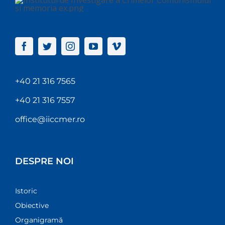
+40 21 316 7565
+40 21 316 7557
office@iiccmer.ro
DESPRE NOI
Istoric
Obiective
Organigramă