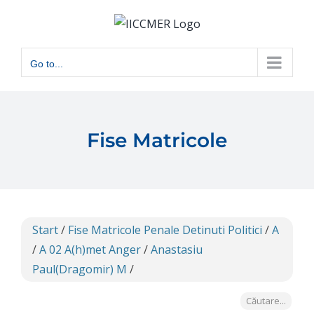
Skip
to
content
Go to...
Fise Matricole
Start
/
Fise Matricole Penale Detinuti Politici
/
A
/
A 02 A(h)met Anger
/
Anastasiu
Paul(Dragomir) M
/
Căutare...