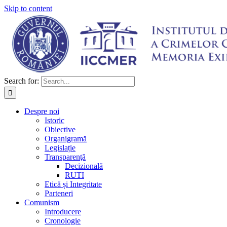
Skip to content
Search for:
Despre noi
Istoric
Obiective
Organigramă
Legislație
Transparenţă
Decizională
RUTI
Etică și Integritate
Parteneri
Comunism
Introducere
Cronologie