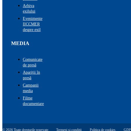
Arhiva
exilului
Evenimente
IICCMER
despre exil
MEDIA
Comunicate
de presă
Apariții în
presă
Campanii
media
Filme
documentare
© 2026 Toate drepturile rezervate.
Termeni și condiții
Politica de cookies
GDP