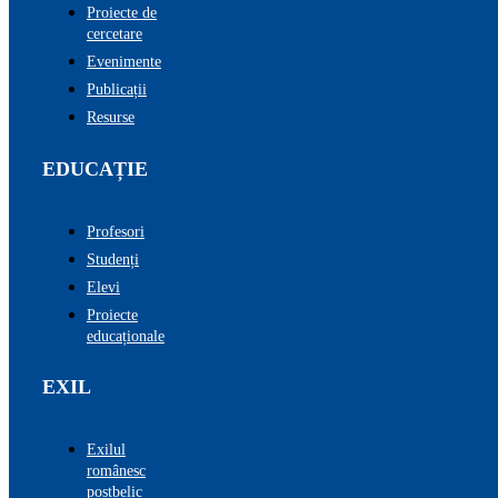
Proiecte de
cercetare
Evenimente
Publicații
Resurse
EDUCAȚIE
Profesori
Studenți
Elevi
Proiecte
educaționale
EXIL
Exilul
românesc
postbelic