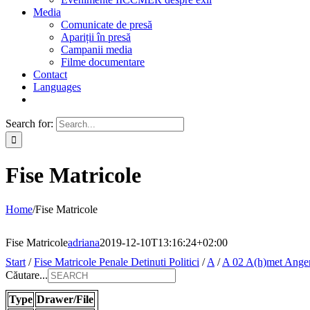
Media
Comunicate de presă
Apariții în presă
Campanii media
Filme documentare
Contact
Languages
Search for:
Fise Matricole
Home
/
Fise Matricole
Fise Matricole
adriana
2019-12-10T13:16:24+02:00
Start
/
Fise Matricole Penale Detinuti Politici
/
A
/
A 02 A(h)met Ange
Căutare...
Type
Drawer/File