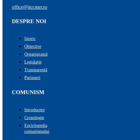
office@iiccmer.ro
DESPRE NOI
Istoric
Obiective
Organigramă
Legislație
Transparenţă
Parteneri
COMUNISM
Introducere
Cronologie
Enciclopedia
comunismului