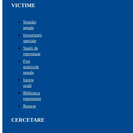
VICTIME
Sesizări
penale
Investigații
speciale
Spații de
represiune
Fișe
matricole
penale
Istorie
orală
Biblioteca
represiunii
Resurse
CERCETARE