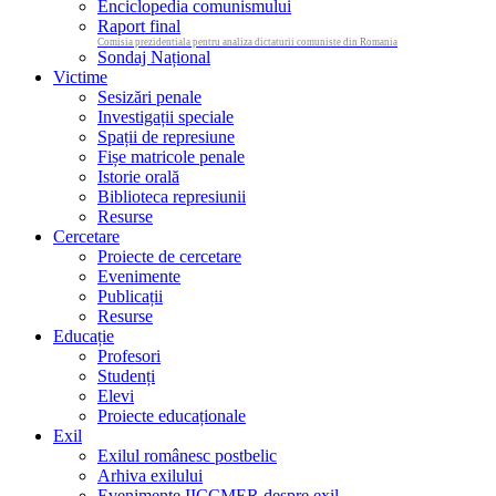
Enciclopedia comunismului
Raport final
Comisia prezidentiala pentru analiza dictaturii comuniste din Romania
Sondaj Național
Victime
Sesizări penale
Investigații speciale
Spații de represiune
Fișe matricole penale
Istorie orală
Biblioteca represiunii
Resurse
Cercetare
Proiecte de cercetare
Evenimente
Publicații
Resurse
Educație
Profesori
Studenți
Elevi
Proiecte educaționale
Exil
Exilul românesc postbelic
Arhiva exilului
Evenimente IICCMER despre exil