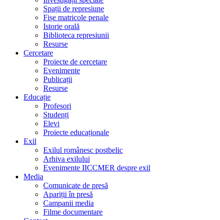
Spații de represiune
Fișe matricole penale
Istorie orală
Biblioteca represiunii
Resurse
Cercetare
Proiecte de cercetare
Evenimente
Publicații
Resurse
Educație
Profesori
Studenți
Elevi
Proiecte educaționale
Exil
Exilul românesc postbelic
Arhiva exilului
Evenimente IICCMER despre exil
Media
Comunicate de presă
Apariții în presă
Campanii media
Filme documentare