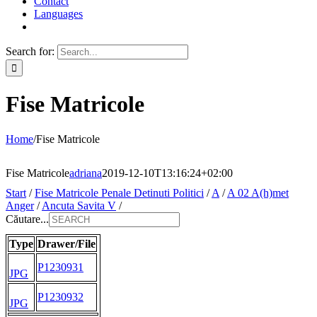
Contact
Languages
Search for:
Fise Matricole
Home
/
Fise Matricole
Fise Matricole
adriana
2019-12-10T13:16:24+02:00
Start
/
Fise Matricole Penale Detinuti Politici
/
A
/
A 02 A(h)met
Anger
/
Ancuta Savita V
/
Căutare...
Type
Drawer/File
P1230931
JPG
P1230932
JPG