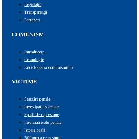
Legislație
Transparenţă
Parteneri
COMUNISM
Introducere
Cronologie
Enciclopedia comunismului
VICTIME
Sesizări penale
Investigații speciale
Spații de represiune
Fișe matricole penale
Istorie orală
Biblioteca represiunii