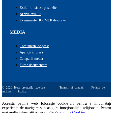
Exilul românesc postbelic
Arhiva exilului
Evenimente IICCMER despre exil
MEDIA
Comunicate de presă
Apariții în presă
Campanii media
Filme documentare
© 2026 Toate drepturile rezervate.
Termeni și condiții
Politica de
cookies
GDPR
Această pagină web folosește cookie-uri pentru a îmbunătăți
experiența de navigare și a asigura funcționalițăți adiționale. Pentru
mai multe informatii accesati <br />
Politica Cookies