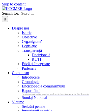
Skip to content
Search for:
Despre noi
Istoric
Obiective
Organigramă
Legislație
Transparenţă
Decizională
RUTI
Etică și Integritate
Parteneri
Comunism
Introducere
Cronologie
Enciclopedia comunismului
Raport final
Comisia prezidentiala pentru analiza dictaturii comuniste din Romania
Sondaj Național
Victime
Sesizări penale
Investigații speciale