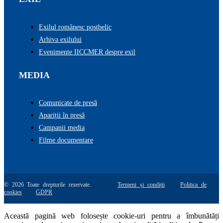
Exilul românesc postbelic
Arhiva exilului
Evenimente IICCMER despre exil
MEDIA
Comunicate de presă
Apariții în presă
Campanii media
Filme documentare
© 2026 Toate drepturile rezervate.
Termeni și condiții
Politica de
cookies
GDPR
Această pagină web folosește cookie-uri pentru a îmbunătăți