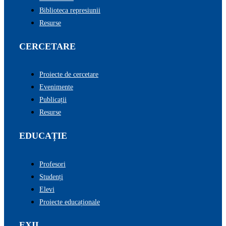
Biblioteca represiunii
Resurse
CERCETARE
Proiecte de cercetare
Evenimente
Publicații
Resurse
EDUCAȚIE
Profesori
Studenți
Elevi
Proiecte educaționale
EXIL