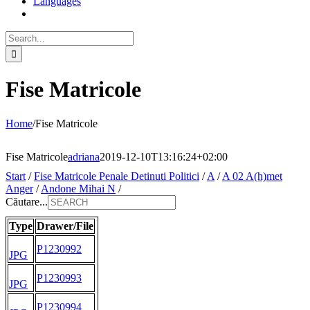
Languages
Search
for:
Fise Matricole
Home
/
Fise Matricole
Fise Matricole
adriana
2019-12-10T13:16:24+02:00
Start
/
Fise Matricole Penale Detinuti Politici
/
A
/
A 02 A(h)met
Anger
/
Andone Mihai N
/
Căutare...
Type
Drawer/File
P1230992
JPG
P1230993
JPG
P1230994