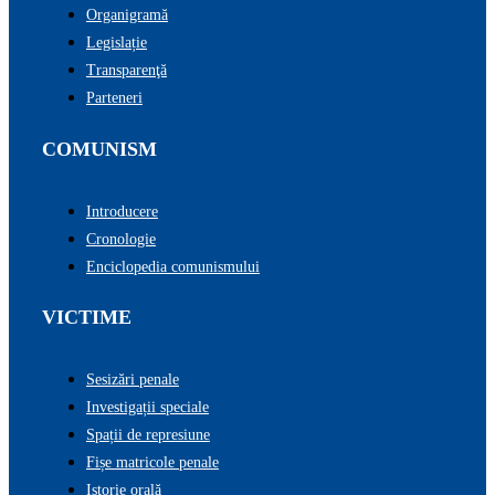
Organigramă
Legislație
Transparenţă
Parteneri
COMUNISM
Introducere
Cronologie
Enciclopedia comunismului
VICTIME
Sesizări penale
Investigații speciale
Spații de represiune
Fișe matricole penale
Istorie orală