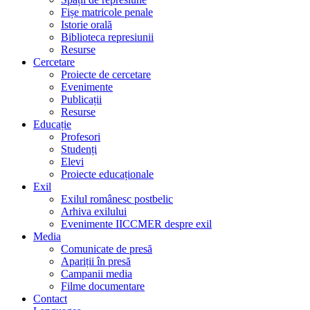
Fișe matricole penale
Istorie orală
Biblioteca represiunii
Resurse
Cercetare
Proiecte de cercetare
Evenimente
Publicații
Resurse
Educație
Profesori
Studenți
Elevi
Proiecte educaționale
Exil
Exilul românesc postbelic
Arhiva exilului
Evenimente IICCMER despre exil
Media
Comunicate de presă
Apariții în presă
Campanii media
Filme documentare
Contact