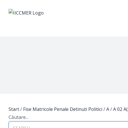
Skip
to
content
Start
/
Fise Matricole Penale Detinuti Politici
/
A
/
A 02 A
Căutare...