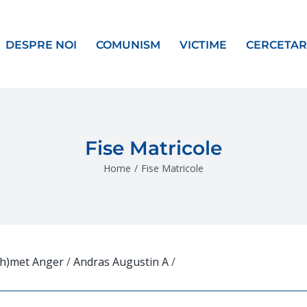
DESPRE NOI
COMUNISM
VICTIME
CERCETAR
Fise Matricole
Home
/
Fise Matricole
(h)met Anger
/
Andras Augustin A
/