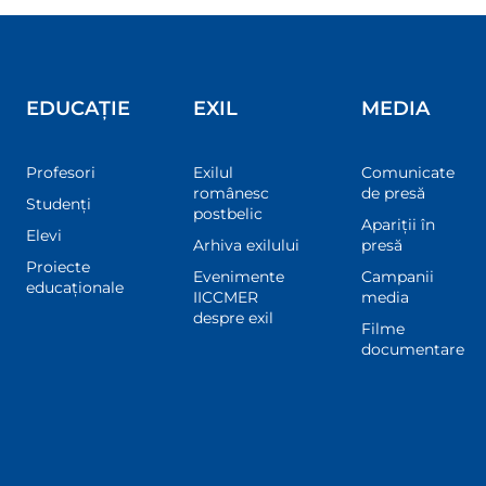
EDUCAȚIE
EXIL
MEDIA
Profesori
Exilul
Comunicate
românesc
de presă
Studenți
postbelic
Apariții în
Elevi
Arhiva exilului
presă
Proiecte
Evenimente
Campanii
educaționale
IICCMER
media
despre exil
Filme
documentare