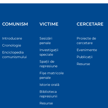
COMUNISM
VICTIME
CERCETARE
Introducere
Sesizări
Proiecte de
penale
cercetare
Cronologie
Investigații
Evenimente
Enciclopedia
speciale
comunismului
Publicații
Spații de
Resurse
represiune
Fișe matricole
penale
Istorie orală
Biblioteca
represiunii
Resurse