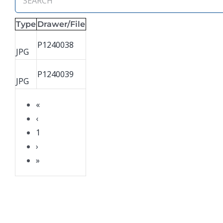
Type
Drawer/File
P1240038
JPG
P1240039
JPG
«
‹
1
›
»