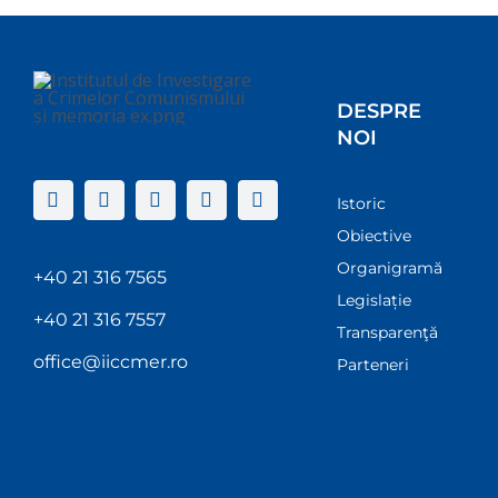
DESPRE
NOI
Istoric
Obiective
Organigramă
+40 21 316 7565
Legislație
+40 21 316 7557
Transparenţă
office@iiccmer.ro
Parteneri