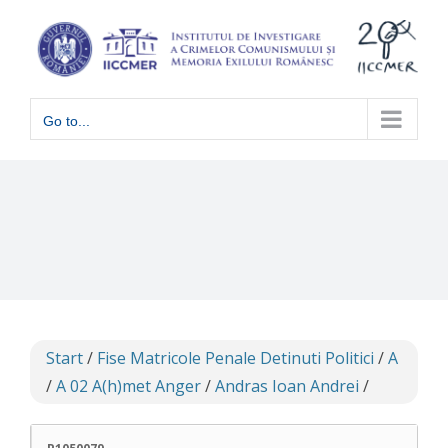
Skip
to
content
Go to...
Start
/
Fise Matricole Penale Detinuti Politici
/
A
/
A 02 A(h)met Anger
/
Andras Ioan Andrei
/