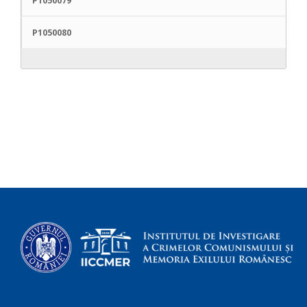
P1050079
P1050080