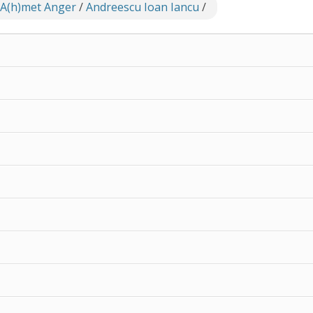
 A(h)met Anger
/
Andreescu Ioan Iancu
/