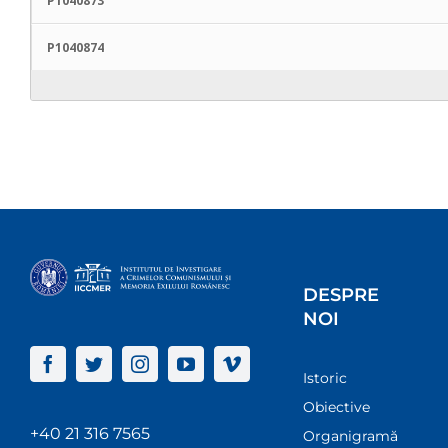
P1040873
P1040874
DESPRE
NOI
Istoric
Obiective
+40 21 316 7565
Organigramă