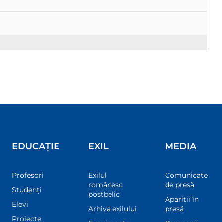
EDUCAȚIE
EXIL
MEDIA
Profesori
Exilul
Comunicate
românesc
de presă
Studenți
postbelic
Apariții în
Elevi
Arhiva exilului
presă
Proiecte