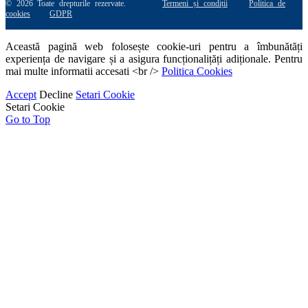
© 2026 Toate drepturile rezervate.
Termeni și condiții
Politica de
cookies
GDPR
Această pagină web folosește cookie-uri pentru a îmbunătăți
experiența de navigare și a asigura funcționalițăți adiționale. Pentru
mai multe informatii accesati <br />
Politica Cookies
Accept
Decline
Setari Cookie
Setari Cookie
Go to Top