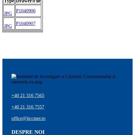
Type
Drawer/File
P1040906
JPG
P1040907
JPG
+40 21 316 7565
+40 21 316 7557
office@iiccmer.ro
DESPRE NOI