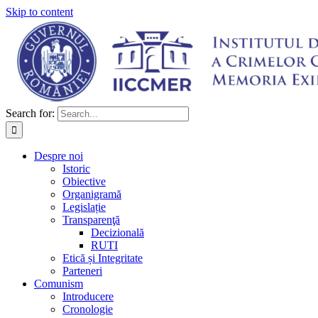
Skip to content
Search for:
Despre noi
Istoric
Obiective
Organigramă
Legislație
Transparenţă
Decizională
RUTI
Etică și Integritate
Parteneri
Comunism
Introducere
Cronologie