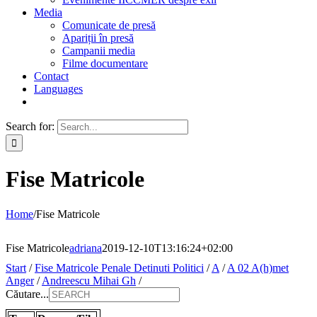
Media
Comunicate de presă
Apariții în presă
Campanii media
Filme documentare
Contact
Languages
Search for:
Fise Matricole
Home
/
Fise Matricole
Fise Matricole
adriana
2019-12-10T13:16:24+02:00
Start
/
Fise Matricole Penale Detinuti Politici
/
A
/
A 02 A(h)met
Anger
/
Andreescu Mihai Gh
/
Căutare...