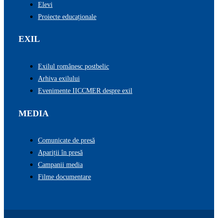
Elevi
Proiecte educaționale
EXIL
Exilul românesc postbelic
Arhiva exilului
Evenimente IICCMER despre exil
MEDIA
Comunicate de presă
Apariții în presă
Campanii media
Filme documentare