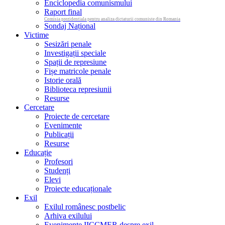
Enciclopedia comunismului
Raport final
Comisia prezidentiala pentru analiza dictaturii comuniste din Romania
Sondaj Național
Victime
Sesizări penale
Investigații speciale
Spații de represiune
Fișe matricole penale
Istorie orală
Biblioteca represiunii
Resurse
Cercetare
Proiecte de cercetare
Evenimente
Publicații
Resurse
Educație
Profesori
Studenți
Elevi
Proiecte educaționale
Exil
Exilul românesc postbelic
Arhiva exilului
Evenimente IICCMER despre exil