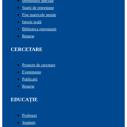
Investigații speciale
Spații de represiune
Fișe matricole penale
Istorie orală
Biblioteca represiunii
Resurse
CERCETARE
Proiecte de cercetare
Evenimente
Publicații
Resurse
EDUCAȚIE
Profesori
Studenți