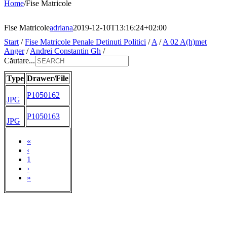
Home
/
Fise Matricole
Fise Matricole
adriana
2019-12-10T13:16:24+02:00
Start
/
Fise Matricole Penale Detinuti Politici
/
A
/
A 02 A(h)met
Anger
/
Andrei Constantin Gh
/
Căutare...
Type
Drawer/File
P1050162
JPG
P1050163
JPG
«
‹
1
›
»