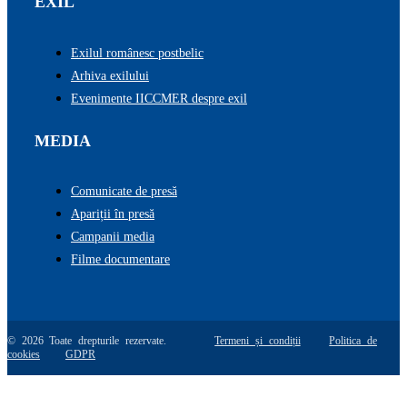
EXIL
Exilul românesc postbelic
Arhiva exilului
Evenimente IICCMER despre exil
MEDIA
Comunicate de presă
Apariții în presă
Campanii media
Filme documentare
© 2026 Toate drepturile rezervate.
Termeni și condiții
Politica de
cookies
GDPR
Go
to