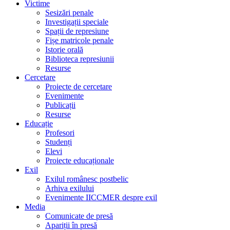
Victime
Sesizări penale
Investigații speciale
Spații de represiune
Fișe matricole penale
Istorie orală
Biblioteca represiunii
Resurse
Cercetare
Proiecte de cercetare
Evenimente
Publicații
Resurse
Educație
Profesori
Studenți
Elevi
Proiecte educaționale
Exil
Exilul românesc postbelic
Arhiva exilului
Evenimente IICCMER despre exil
Media
Comunicate de presă
Apariții în presă