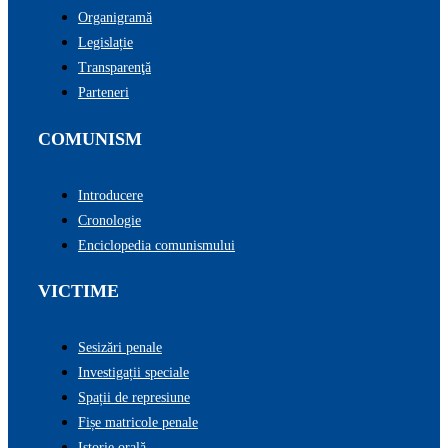
Organigramă
Legislație
Transparenţă
Parteneri
COMUNISM
Introducere
Cronologie
Enciclopedia comunismului
VICTIME
Sesizări penale
Investigații speciale
Spații de represiune
Fișe matricole penale
Istorie orală