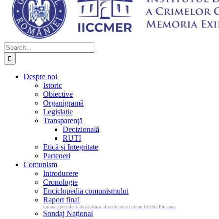
Search
for:
Despre noi
Istoric
Obiective
Organigramă
Legislație
Transparenţă
Decizională
RUTI
Etică și Integritate
Parteneri
Comunism
Introducere
Cronologie
Enciclopedia comunismului
Raport final
Comisia prezidentiala pentru analiza dictaturii comuniste din Romania
Sondaj Național