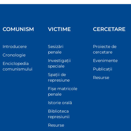
COMUNISM
VICTIME
CERCETARE
Introducere
Sesizări
Proiecte de
penale
cercetare
Cronologie
Investigații
Evenimente
Enciclopedia
speciale
comunismului
Publicații
Spații de
Resurse
represiune
Fișe matricole
penale
Istorie orală
Biblioteca
represiunii
Resurse