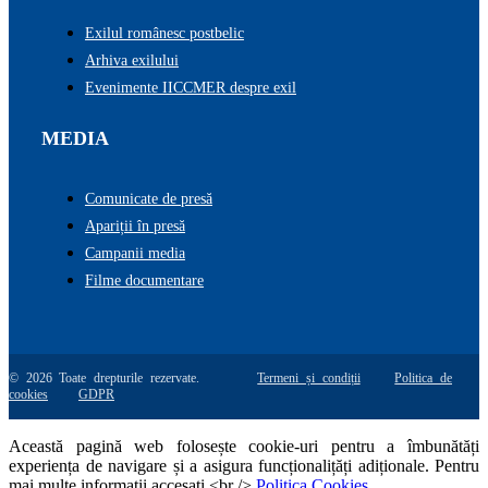
Exilul românesc postbelic
Arhiva exilului
Evenimente IICCMER despre exil
MEDIA
Comunicate de presă
Apariții în presă
Campanii media
Filme documentare
© 2026 Toate drepturile rezervate.
Termeni și condiții
Politica de
cookies
GDPR
Această pagină web folosește cookie-uri pentru a îmbunătăți
experiența de navigare și a asigura funcționalițăți adiționale. Pentru
mai multe informatii accesati <br />
Politica Cookies