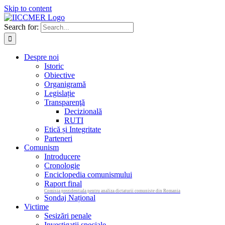
Skip to content
Search for:
Despre noi
Istoric
Obiective
Organigramă
Legislație
Transparenţă
Decizională
RUTI
Etică și Integritate
Parteneri
Comunism
Introducere
Cronologie
Enciclopedia comunismului
Raport final
Comisia prezidentiala pentru analiza dictaturii comuniste din Romania
Sondaj Național
Victime
Sesizări penale
Investigații speciale