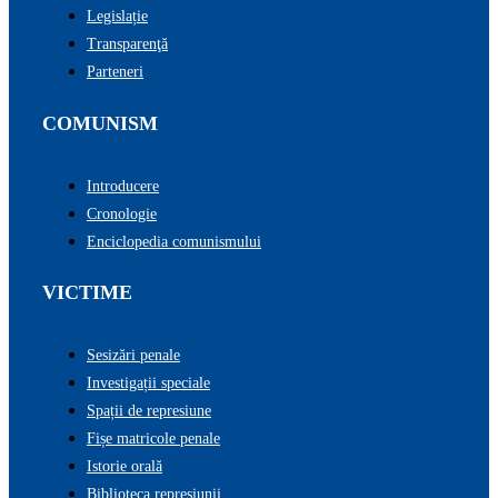
Legislație
Transparenţă
Parteneri
COMUNISM
Introducere
Cronologie
Enciclopedia comunismului
VICTIME
Sesizări penale
Investigații speciale
Spații de represiune
Fișe matricole penale
Istorie orală
Biblioteca represiunii