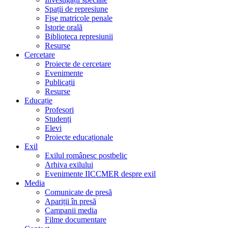
Spații de represiune
Fișe matricole penale
Istorie orală
Biblioteca represiunii
Resurse
Cercetare
Proiecte de cercetare
Evenimente
Publicații
Resurse
Educație
Profesori
Studenți
Elevi
Proiecte educaționale
Exil
Exilul românesc postbelic
Arhiva exilului
Evenimente IICCMER despre exil
Media
Comunicate de presă
Apariții în presă
Campanii media
Filme documentare