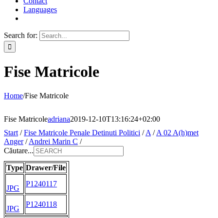
Contact
Languages
Search for:
Fise Matricole
Home
/
Fise Matricole
Fise Matricole
adriana
2019-12-10T13:16:24+02:00
Start
/
Fise Matricole Penale Detinuti Politici
/
A
/
A 02 A(h)met
Anger
/
Andrei Marin C
/
Căutare...
Type
Drawer/File
P1240117
JPG
P1240118
JPG