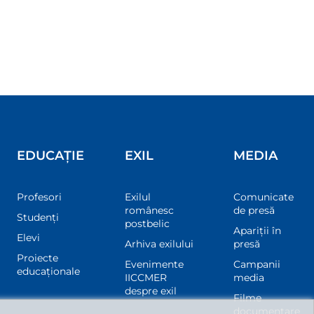
EDUCAȚIE
EXIL
MEDIA
Profesori
Exilul
Comunicate
românesc
de presă
Studenți
postbelic
Apariții în
Elevi
Arhiva exilului
presă
Proiecte
Evenimente
Campanii
educaționale
IICCMER
media
despre exil
Filme
documentare