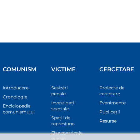
COMUNISM
VICTIME
CERCETARE
Introducere
Sesizări
Proiecte de
penale
cercetare
Cronologie
Investigații
Evenimente
Enciclopedia
speciale
comunismului
Publicații
Spații de
Resurse
represiune
Fișe matricole
penale