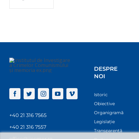
DESPRE
NOI
Istoric
Obiective
Organigramă
+40 21 316 7565
Legislație
+40 21 316 7557
Transparenţă
office@iiccmer.ro