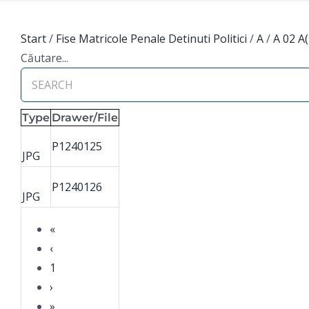
Start
/
Fise Matricole Penale Detinuti Politici
/
A
/
A 02 A
Căutare...
Type
Drawer/File
P1240125
JPG
P1240126
JPG
«
‹
1
›
»