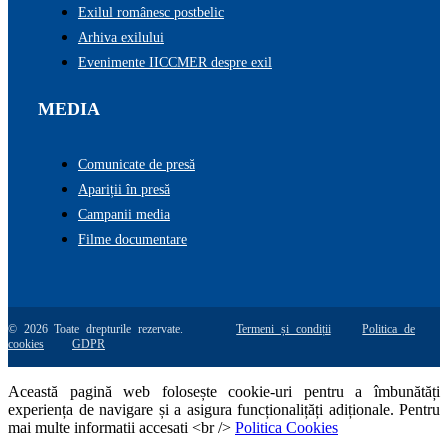
Exilul românesc postbelic
Arhiva exilului
Evenimente IICCMER despre exil
MEDIA
Comunicate de presă
Apariții în presă
Campanii media
Filme documentare
© 2026 Toate drepturile rezervate.
Termeni și condiții
Politica de
cookies
GDPR
Această pagină web folosește cookie-uri pentru a îmbunătăți
experiența de navigare și a asigura funcționalițăți adiționale. Pentru
mai multe informatii accesati <br />
Politica Cookies