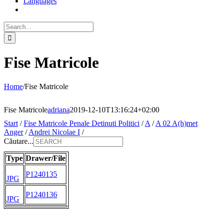
Languages
Search
for:
Fise Matricole
Home
/
Fise Matricole
Fise Matricole
adriana
2019-12-10T13:16:24+02:00
Start
/
Fise Matricole Penale Detinuti Politici
/
A
/
A 02 A(h)met
Anger
/
Andrei Nicolae I
/
Căutare...
Type
Drawer/File
P1240135
JPG
P1240136
JPG