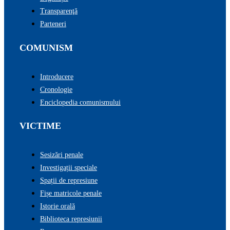
Transparenţă
Parteneri
COMUNISM
Introducere
Cronologie
Enciclopedia comunismului
VICTIME
Sesizări penale
Investigații speciale
Spații de represiune
Fișe matricole penale
Istorie orală
Biblioteca represiunii