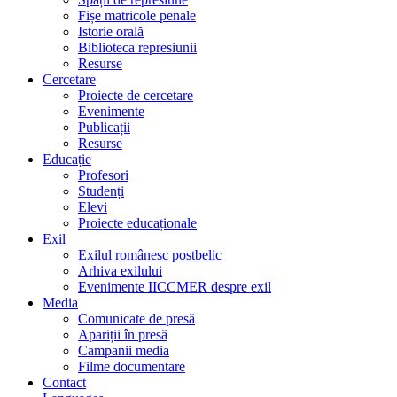
Fișe matricole penale
Istorie orală
Biblioteca represiunii
Resurse
Cercetare
Proiecte de cercetare
Evenimente
Publicații
Resurse
Educație
Profesori
Studenți
Elevi
Proiecte educaționale
Exil
Exilul românesc postbelic
Arhiva exilului
Evenimente IICCMER despre exil
Media
Comunicate de presă
Apariții în presă
Campanii media
Filme documentare
Contact