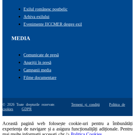
Exilul românesc postbelic
Arhiva exilului
Evenimente IICCMER despre exil
MEDIA
Comunicate de presă
Apariții în presă
Campanii media
Filme documentare
© 2026 Toate drepturile rezervate.
Termeni și condiții
Politica de
cookies
GDPR
Această pagină web folosește cookie-uri pentru a îmbunătăți
experiența de navigare și a asigura funcționalițăți adiționale. Pentru
mai multe informatii accesati <br />
Politica Cookies