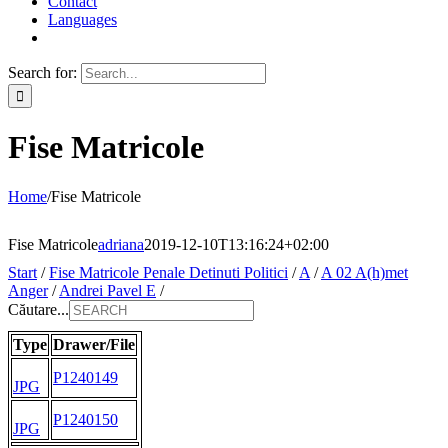
Contact
Languages
Search for:
Fise Matricole
Home
/
Fise Matricole
Fise Matricole
adriana
2019-12-10T13:16:24+02:00
Start
/
Fise Matricole Penale Detinuti Politici
/
A
/
A 02 A(h)met
Anger
/
Andrei Pavel E
/
Căutare...
Type
Drawer/File
P1240149
JPG
P1240150
JPG