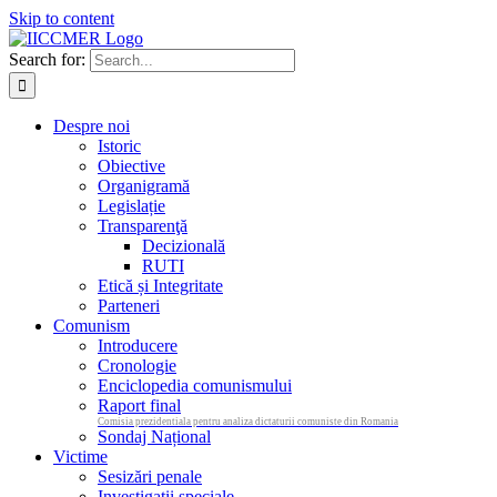
Skip to content
Search for:
Despre noi
Istoric
Obiective
Organigramă
Legislație
Transparenţă
Decizională
RUTI
Etică și Integritate
Parteneri
Comunism
Introducere
Cronologie
Enciclopedia comunismului
Raport final
Comisia prezidentiala pentru analiza dictaturii comuniste din Romania
Sondaj Național
Victime
Sesizări penale
Investigații speciale