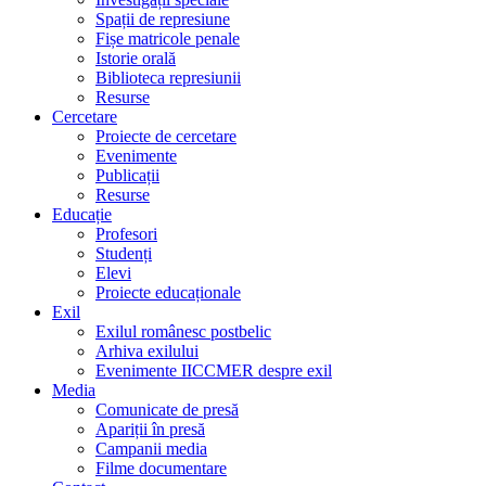
Spații de represiune
Fișe matricole penale
Istorie orală
Biblioteca represiunii
Resurse
Cercetare
Proiecte de cercetare
Evenimente
Publicații
Resurse
Educație
Profesori
Studenți
Elevi
Proiecte educaționale
Exil
Exilul românesc postbelic
Arhiva exilului
Evenimente IICCMER despre exil
Media
Comunicate de presă
Apariții în presă
Campanii media
Filme documentare