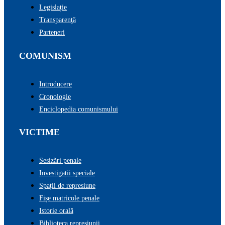
Legislație
Transparenţă
Parteneri
COMUNISM
Introducere
Cronologie
Enciclopedia comunismului
VICTIME
Sesizări penale
Investigații speciale
Spații de represiune
Fișe matricole penale
Istorie orală
Biblioteca represiunii