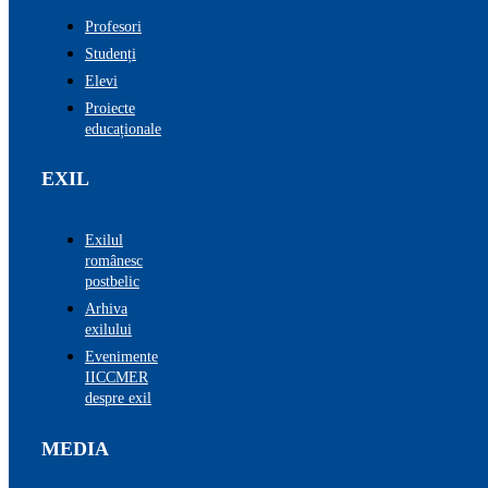
Profesori
Studenți
Elevi
Proiecte
educaționale
EXIL
Exilul
românesc
postbelic
Arhiva
exilului
Evenimente
IICCMER
despre exil
MEDIA