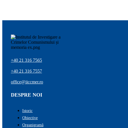
+40 21 316 7565
+40 21 316 7557
office@iiccmer.ro
DESPRE NOI
Istoric
Obiective
Organigramă