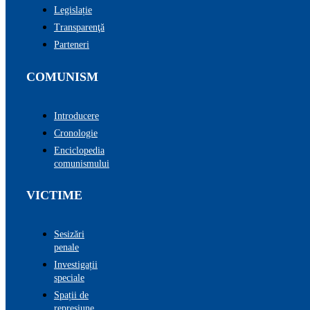
Legislație
Transparenţă
Parteneri
COMUNISM
Introducere
Cronologie
Enciclopedia
comunismului
VICTIME
Sesizări
penale
Investigații
speciale
Spații de
represiune