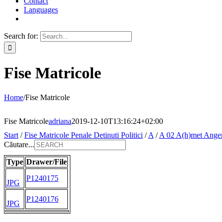
Contact
Languages
Search for:
Fise Matricole
Home
/
Fise Matricole
Fise Matricole
adriana
2019-12-10T13:16:24+02:00
Start
/
Fise Matricole Penale Detinuti Politici
/
A
/
A 02 A(h)met Ange
Căutare...
Type
Drawer/File
P1240175
JPG
P1240176
JPG