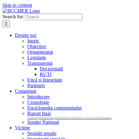
Skip to content
Search for:
Despre noi
Istoric
Obiective
Organigramă
Legislație
Transparenţă
Decizională
RUTI
Etică și Integritate
Parteneri
Comunism
Introducere
Cronologie
Enciclopedia comunismului
Raport final
Comisia prezidentiala pentru analiza dictaturii comuniste din Romania
Sondaj Național
Victime
Sesizări penale
Investigații speciale