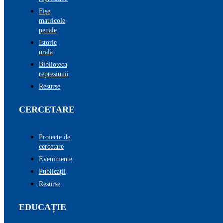
Fișe
matricole
penale
Istorie
orală
Biblioteca
represiunii
Resurse
CERCETARE
Proiecte de
cercetare
Evenimente
Publicații
Resurse
EDUCAȚIE