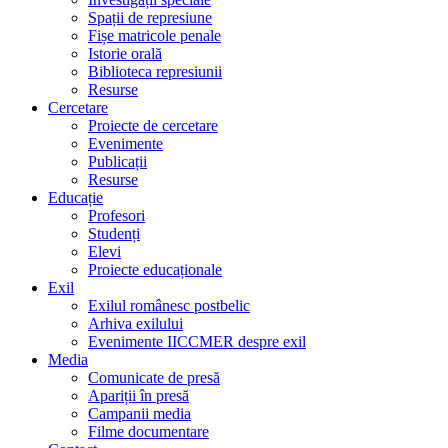
Spații de represiune
Fișe matricole penale
Istorie orală
Biblioteca represiunii
Resurse
Cercetare
Proiecte de cercetare
Evenimente
Publicații
Resurse
Educație
Profesori
Studenți
Elevi
Proiecte educaționale
Exil
Exilul românesc postbelic
Arhiva exilului
Evenimente IICCMER despre exil
Media
Comunicate de presă
Apariții în presă
Campanii media
Filme documentare