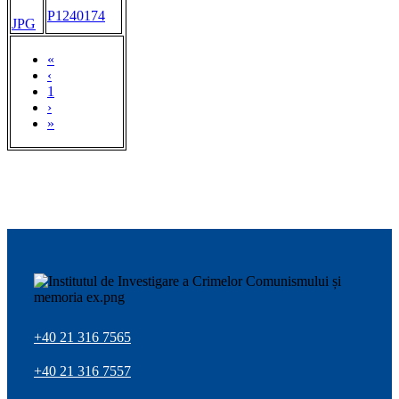
P1240174
JPG
«
‹
1
›
»
+40 21 316 7565
+40 21 316 7557