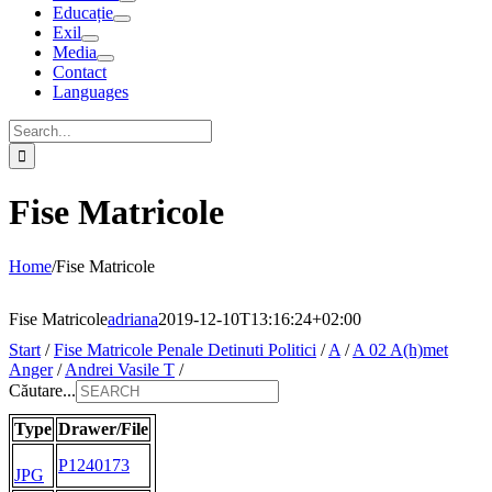
Educație
Exil
Media
Contact
Languages
Search
for:
Fise Matricole
Home
/
Fise Matricole
Fise Matricole
adriana
2019-12-10T13:16:24+02:00
Start
/
Fise Matricole Penale Detinuti Politici
/
A
/
A 02 A(h)met
Anger
/
Andrei Vasile T
/
Căutare...
Type
Drawer/File
P1240173
JPG