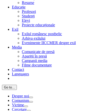
Resurse
Educație
Profesori
Studenți
Elevi
Proiecte educaționale
Exil
Exilul românesc postbelic
Arhiva exilului
Evenimente IICCMER despre exil
Media
Comunicate de presă
Apariții în presă
Campanii media
Filme documentare
Contact
Languages
Go to...
Despre noi
Comunism
Victime
Cercetare