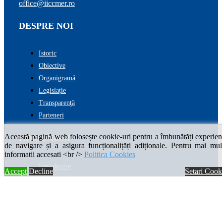
office@iiccmer.ro
DESPRE NOI
Istoric
Obiective
Organigramă
Legislație
Transparenţă
Parteneri
Această pagină web folosește cookie-uri pentru a îmbunătăți experien
COMUNISM
de navigare și a asigura funcționalițăți adiționale. Pentru mai mul
informatii accesati <br />
Politica Cookies
Introducere
Accept
Decline
Setari Cook
Cronologie
Enciclopedia comunismului
VICTIME