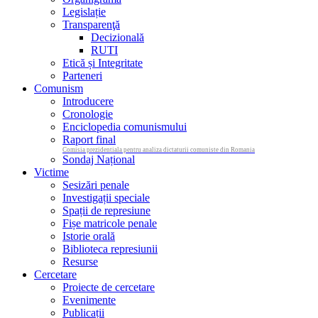
Legislație
Transparenţă
Decizională
RUTI
Etică și Integritate
Parteneri
Comunism
Introducere
Cronologie
Enciclopedia comunismului
Raport final
Comisia prezidentiala pentru analiza dictaturii comuniste din Romania
Sondaj Național
Victime
Sesizări penale
Investigații speciale
Spații de represiune
Fișe matricole penale
Istorie orală
Biblioteca represiunii
Resurse
Cercetare
Proiecte de cercetare
Evenimente
Publicații