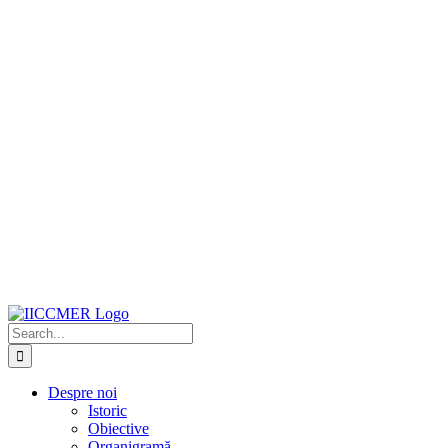
Search
for:
Despre noi
Istoric
Obiective
Organigramă