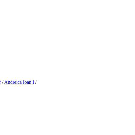
r
/
Andreica Ioan I
/