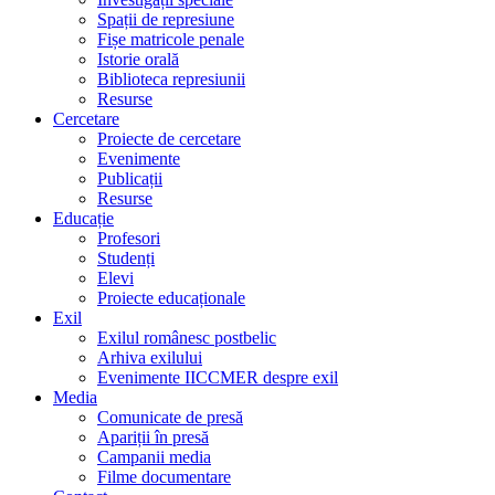
Spații de represiune
Fișe matricole penale
Istorie orală
Biblioteca represiunii
Resurse
Cercetare
Proiecte de cercetare
Evenimente
Publicații
Resurse
Educație
Profesori
Studenți
Elevi
Proiecte educaționale
Exil
Exilul românesc postbelic
Arhiva exilului
Evenimente IICCMER despre exil
Media
Comunicate de presă
Apariții în presă
Campanii media
Filme documentare