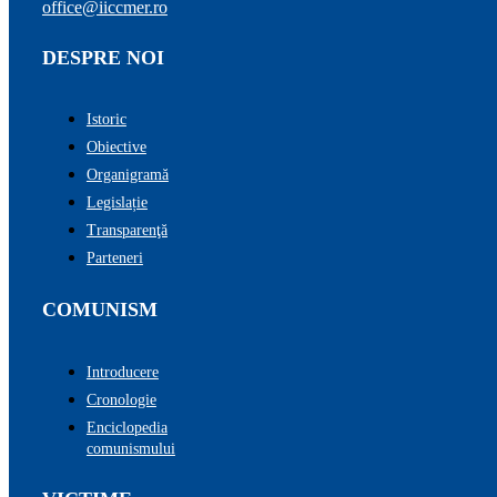
office@iiccmer.ro
DESPRE NOI
Istoric
Obiective
Organigramă
Legislație
Transparenţă
Parteneri
COMUNISM
Introducere
Cronologie
Enciclopedia
comunismului