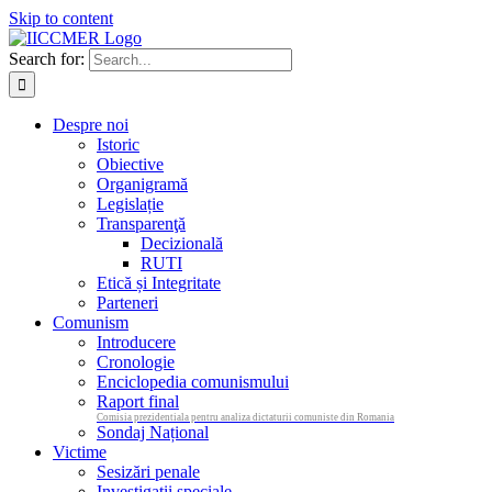
Skip to content
Search for:
Despre noi
Istoric
Obiective
Organigramă
Legislație
Transparenţă
Decizională
RUTI
Etică și Integritate
Parteneri
Comunism
Introducere
Cronologie
Enciclopedia comunismului
Raport final
Comisia prezidentiala pentru analiza dictaturii comuniste din Romania
Sondaj Național
Victime
Sesizări penale
Investigații speciale