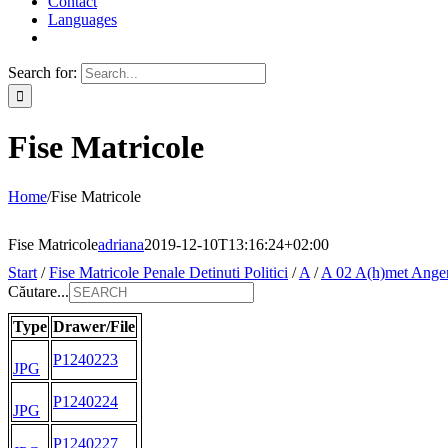
Contact
Languages
Search for:
Fise Matricole
Home
/
Fise Matricole
Fise Matricole
adriana
2019-12-10T13:16:24+02:00
Start
/
Fise Matricole Penale Detinuti Politici
/
A
/
A 02 A(h)met Ange
Căutare...
Type
Drawer/File
P1240223
JPG
P1240224
JPG
P1240227