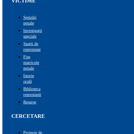
VICTIME
Sesizări
penale
Investigații
speciale
Spații de
represiune
Fișe
matricole
penale
Istorie
orală
Biblioteca
represiunii
Resurse
CERCETARE
Proiecte de