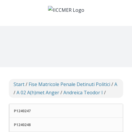
Skip
to
content
Start
/
Fise Matricole Penale Detinuti Politici
/
A
/
A 02 A(h)met Anger
/
Andreica Teodor I
/
P1240247
P1240248