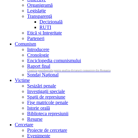
Organigramă
Legislație
Transparenţă
Decizională
RUTI
Etică și Integritate
Parteneri
Comunism
Introducere
Cronologie
Enciclopedia comunismului
Raport final
Comisia prezidentiala pentru analiza dictaturii comuniste din Romania
Sondaj Național
Victime
Sesizări penale
Investigații speciale
Spații de represiune
Fișe matricole penale
Istorie orală
Biblioteca represiunii
Resurse
Cercetare
Proiecte de cercetare
Evenimente