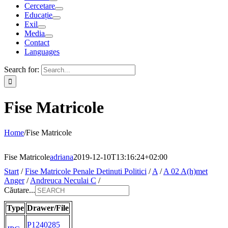
Cercetare
Educație
Exil
Media
Contact
Languages
Search for:
Fise Matricole
Home
/
Fise Matricole
Fise Matricole
adriana
2019-12-10T13:16:24+02:00
Start
/
Fise Matricole Penale Detinuti Politici
/
A
/
A 02 A(h)met
Anger
/
Andreuca Neculai C
/
Căutare...
Type
Drawer/File
P1240285