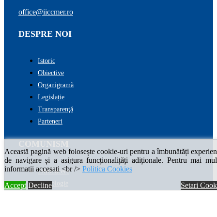
office@iiccmer.ro
DESPRE NOI
Istoric
Obiective
Organigramă
Legislație
Transparenţă
Parteneri
COMUNISM
Această pagină web folosește cookie-uri pentru a îmbunătăți experien
de navigare și a asigura funcționalițăți adiționale. Pentru mai mul
informatii accesati <br />
Politica Cookies
Introducere
Cronologie
Accept
Decline
Setari Cook
Enciclopedia comunismului