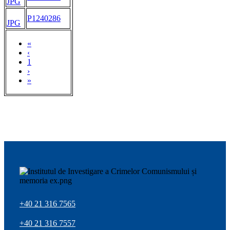
JPG
P1240286
JPG
«
‹
1
›
»
+40 21 316 7565
+40 21 316 7557