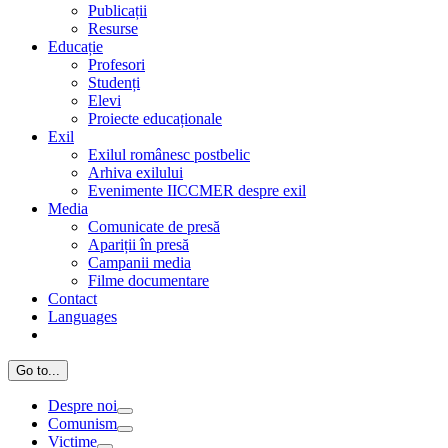
Publicații
Resurse
Educație
Profesori
Studenți
Elevi
Proiecte educaționale
Exil
Exilul românesc postbelic
Arhiva exilului
Evenimente IICCMER despre exil
Media
Comunicate de presă
Apariții în presă
Campanii media
Filme documentare
Contact
Languages
Go to...
Despre noi
Comunism
Victime