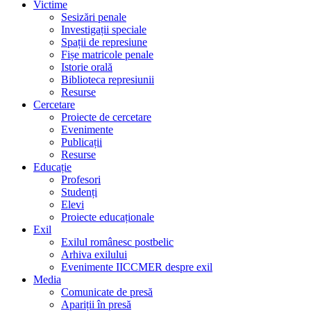
Victime
Sesizări penale
Investigații speciale
Spații de represiune
Fișe matricole penale
Istorie orală
Biblioteca represiunii
Resurse
Cercetare
Proiecte de cercetare
Evenimente
Publicații
Resurse
Educație
Profesori
Studenți
Elevi
Proiecte educaționale
Exil
Exilul românesc postbelic
Arhiva exilului
Evenimente IICCMER despre exil
Media
Comunicate de presă
Apariții în presă