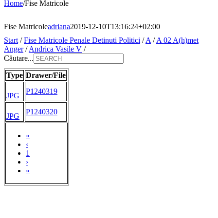
Home
/
Fise Matricole
Fise Matricole
adriana
2019-12-10T13:16:24+02:00
Start
/
Fise Matricole Penale Detinuti Politici
/
A
/
A 02 A(h)met
Anger
/
Andrica Vasile V
/
Căutare...
Type
Drawer/File
P1240319
JPG
P1240320
JPG
«
‹
1
›
»