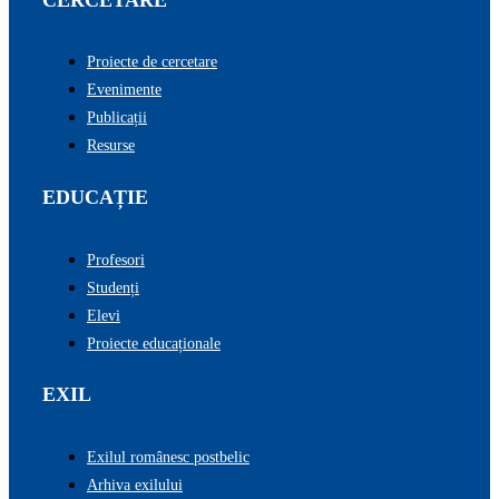
Proiecte de cercetare
Evenimente
Publicații
Resurse
EDUCAȚIE
Profesori
Studenți
Elevi
Proiecte educaționale
EXIL
Exilul românesc postbelic
Arhiva exilului