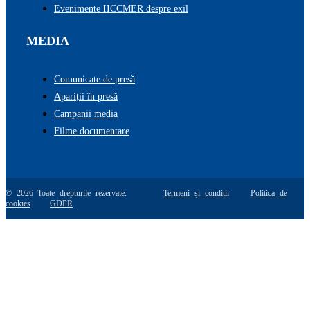
Evenimente IICCMER despre exil
MEDIA
Comunicate de presă
Apariții în presă
Campanii media
Filme documentare
© 2026 Toate drepturile rezervate.
Termeni și condiții
Politica de
cookies
GDPR
Go
to
Top