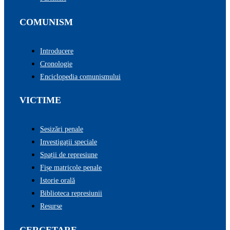
COMUNISM
Introducere
Cronologie
Enciclopedia comunismului
VICTIME
Sesizări penale
Investigații speciale
Spații de represiune
Fișe matricole penale
Istorie orală
Biblioteca represiunii
Resurse
CERCETARE