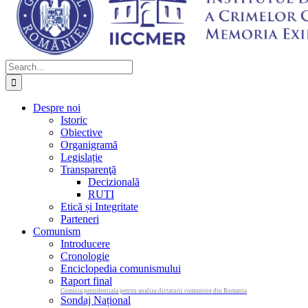
Search
for:
Despre noi
Istoric
Obiective
Organigramă
Legislație
Transparenţă
Decizională
RUTI
Etică și Integritate
Parteneri
Comunism
Introducere
Cronologie
Enciclopedia comunismului
Raport final
Comisia prezidentiala pentru analiza dictaturii comuniste din Romania
Sondaj Național