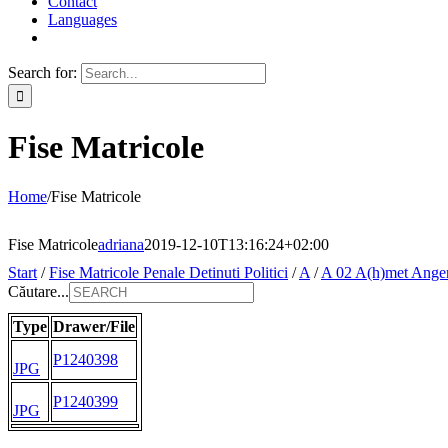
Contact
Languages
Search for:
Fise Matricole
Home
/
Fise Matricole
Fise Matricole
adriana
2019-12-10T13:16:24+02:00
Start
/
Fise Matricole Penale Detinuti Politici
/
A
/
A 02 A(h)met Ange
Căutare...
Type
Drawer/File
P1240398
JPG
P1240399
JPG