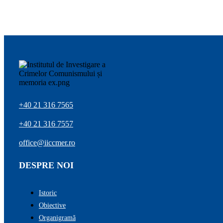
+40 21 316 7565
+40 21 316 7557
office@iiccmer.ro
DESPRE NOI
Istoric
Obiective
Organigramă