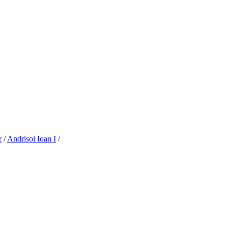
r
/
Andrisoi Ioan I
/