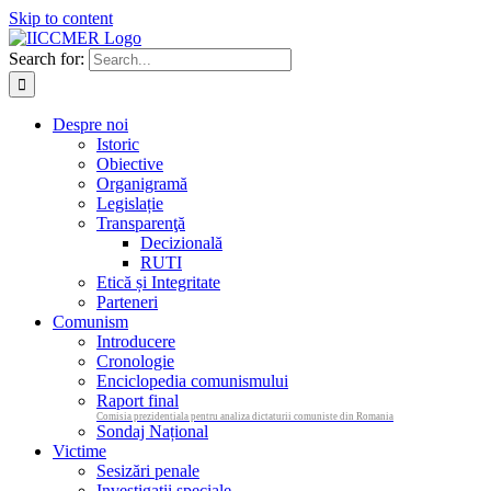
Skip to content
Search for:
Despre noi
Istoric
Obiective
Organigramă
Legislație
Transparenţă
Decizională
RUTI
Etică și Integritate
Parteneri
Comunism
Introducere
Cronologie
Enciclopedia comunismului
Raport final
Comisia prezidentiala pentru analiza dictaturii comuniste din Romania
Sondaj Național
Victime
Sesizări penale
Investigații speciale