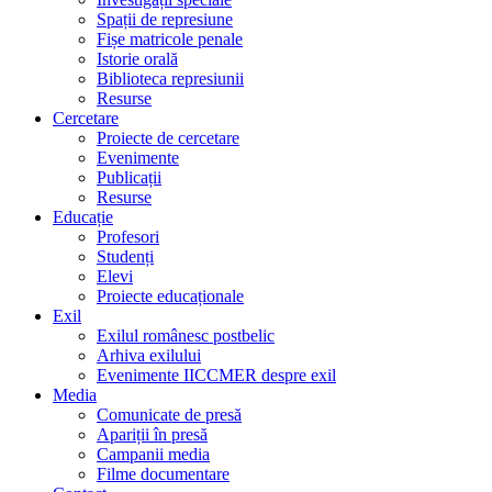
Spații de represiune
Fișe matricole penale
Istorie orală
Biblioteca represiunii
Resurse
Cercetare
Proiecte de cercetare
Evenimente
Publicații
Resurse
Educație
Profesori
Studenți
Elevi
Proiecte educaționale
Exil
Exilul românesc postbelic
Arhiva exilului
Evenimente IICCMER despre exil
Media
Comunicate de presă
Apariții în presă
Campanii media
Filme documentare