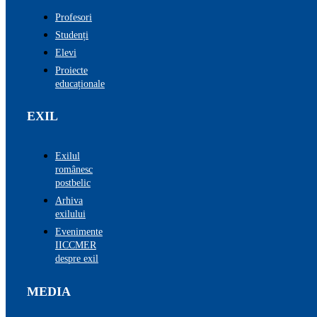
Profesori
Studenți
Elevi
Proiecte
educaționale
EXIL
Exilul
românesc
postbelic
Arhiva
exilului
Evenimente
IICCMER
despre exil
MEDIA