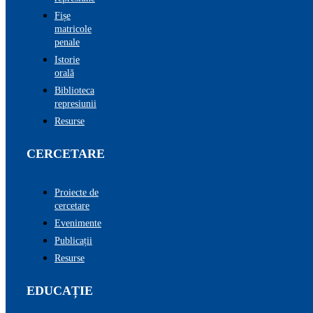
Fișe
matricole
penale
Istorie
orală
Biblioteca
represiunii
Resurse
CERCETARE
Proiecte de
cercetare
Evenimente
Publicații
Resurse
EDUCAȚIE