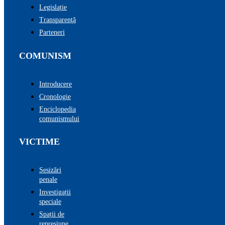
Legislație
Transparenţă
Parteneri
COMUNISM
Introducere
Cronologie
Enciclopedia
comunismului
VICTIME
Sesizări
penale
Investigații
speciale
Spații de
represiune