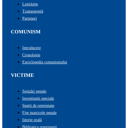
Legislație
Transparenţă
Parteneri
COMUNISM
Introducere
Cronologie
Enciclopedia comunismului
VICTIME
Sesizări penale
Investigații speciale
Spații de represiune
Fișe matricole penale
Istorie orală
Biblioteca represiunii