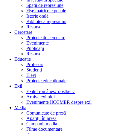
Spații de represiune
Fișe matricole penale
Istorie orală
Biblioteca represiunii
Resurse
Cercetare
Proiecte de cercetare
Evenimente
Publicații
Resurse
Educație
Profesori
Studenți
Elevi
Proiecte educaționale
Exil
Exilul românesc postbelic
Arhiva exilului
Evenimente IICCMER despre exil
Media
Comunicate de presă
Apariții în presă
Campanii media
Filme documentare