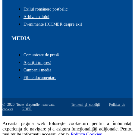
Exilul românesc postbelic
Arhiva exilului
Evenimente IICCMER despre exil
MEDIA
Comunicate de presă
Apariții în presă
Campanii media
Filme documentare
© 2026 Toate drepturile rezervate.
Termeni și condiții
Politica de
cookies
GDPR
Această pagină web folosește cookie-uri pentru a îmbunătăți
experiența de navigare și a asigura funcționalițăți adiționale. Pentru
mai multe informatii accesati <br />
Politica Cookies