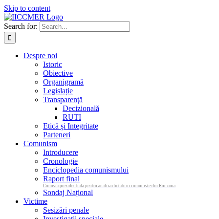
Skip to content
Search for:
Despre noi
Istoric
Obiective
Organigramă
Legislație
Transparenţă
Decizională
RUTI
Etică și Integritate
Parteneri
Comunism
Introducere
Cronologie
Enciclopedia comunismului
Raport final
Comisia prezidentiala pentru analiza dictaturii comuniste din Romania
Sondaj Național
Victime
Sesizări penale
Investigații speciale