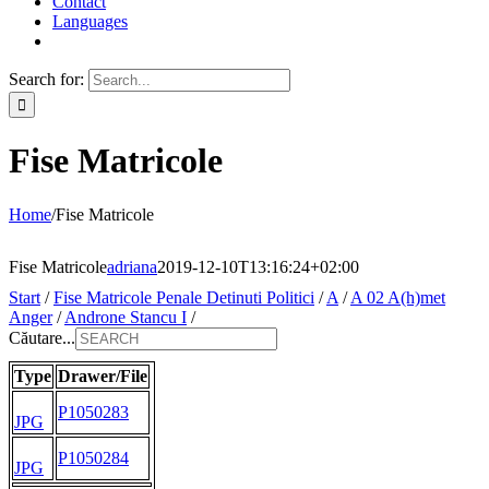
Contact
Languages
Search for:
Fise Matricole
Home
/
Fise Matricole
Fise Matricole
adriana
2019-12-10T13:16:24+02:00
Start
/
Fise Matricole Penale Detinuti Politici
/
A
/
A 02 A(h)met
Anger
/
Androne Stancu I
/
Căutare...
Type
Drawer/File
P1050283
JPG
P1050284
JPG