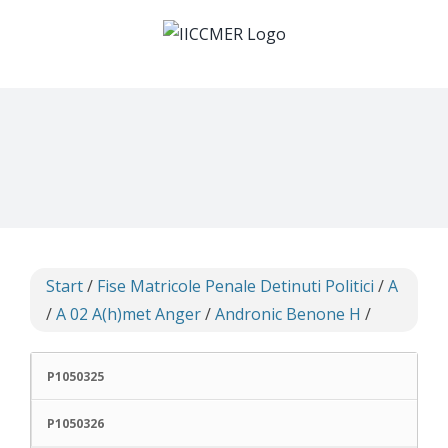
Skip
to
content
Start
/
Fise Matricole Penale Detinuti Politici
/
A
/
A 02 A(h)met Anger
/
Andronic Benone H
/
P1050325
P1050326