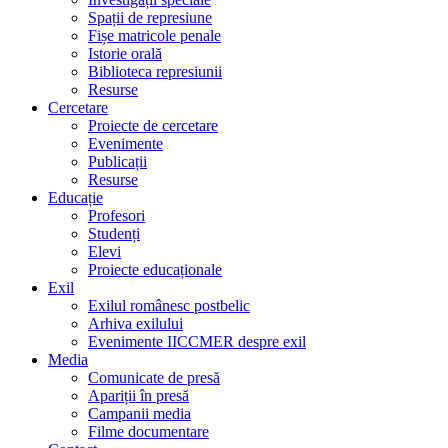
Spații de represiune
Fișe matricole penale
Istorie orală
Biblioteca represiunii
Resurse
Cercetare
Proiecte de cercetare
Evenimente
Publicații
Resurse
Educație
Profesori
Studenți
Elevi
Proiecte educaționale
Exil
Exilul românesc postbelic
Arhiva exilului
Evenimente IICCMER despre exil
Media
Comunicate de presă
Apariții în presă
Campanii media
Filme documentare