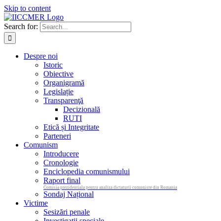
Skip to content
Search for:
Despre noi
Istoric
Obiective
Organigramă
Legislație
Transparenţă
Decizională
RUTI
Etică și Integritate
Parteneri
Comunism
Introducere
Cronologie
Enciclopedia comunismului
Raport final
Comisia prezidentiala pentru analiza dictaturii comuniste din Romania
Sondaj Național
Victime
Sesizări penale
Investigații speciale