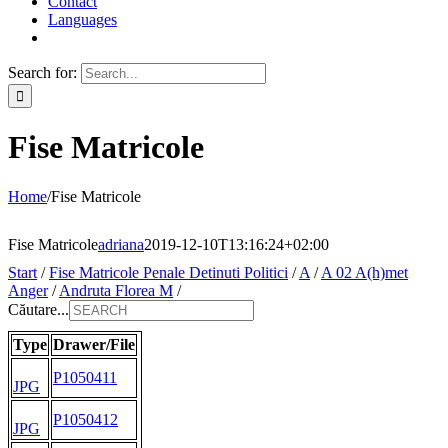
Contact
Languages
Search for:
Fise Matricole
Home
/
Fise Matricole
Fise Matricole
adriana
2019-12-10T13:16:24+02:00
Start
/
Fise Matricole Penale Detinuti Politici
/
A
/
A 02 A(h)met
Anger
/
Andruta Florea M
/
Căutare...
Type
Drawer/File
P1050411
JPG
P1050412
JPG