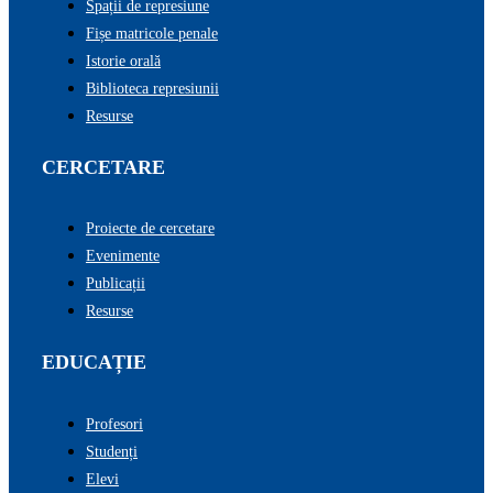
Spații de represiune
Fișe matricole penale
Istorie orală
Biblioteca represiunii
Resurse
CERCETARE
Proiecte de cercetare
Evenimente
Publicații
Resurse
EDUCAȚIE
Profesori
Studenți
Elevi