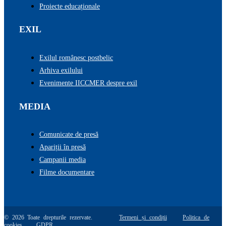
Proiecte educaționale
EXIL
Exilul românesc postbelic
Arhiva exilului
Evenimente IICCMER despre exil
MEDIA
Comunicate de presă
Apariții în presă
Campanii media
Filme documentare
© 2026 Toate drepturile rezervate.
Termeni și condiții
Politica de
cookies
GDPR