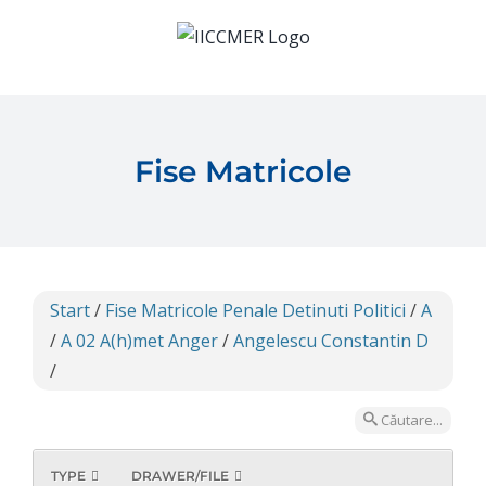
Skip
to
content
Fise Matricole
Start
/
Fise Matricole Penale Detinuti Politici
/
A
/
A 02 A(h)met Anger
/
Angelescu Constantin D
/
Căutare...
TYPE
DRAWER/FILE