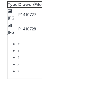
Type
Drawer/File
P1410727
JPG
P1410728
JPG
«
‹
1
›
»