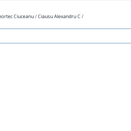
hortec Ciuceanu
/
Ciausu Alexandru C
/