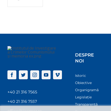
DESPRE
NOI
Istoric
Obiective
Organigramă
+40 21 316 7565
Legislație
+40 21 316 7557
Transparenţă
office@iiccmer.ro