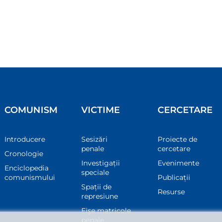
COMUNISM
VICTIME
CERCETARE
Introducere
Sesizări
Proiecte de
penale
cercetare
Cronologie
Investigații
Evenimente
Enciclopedia
speciale
comunismului
Publicații
Spații de
Resurse
represiune
Fișe matricole
penale