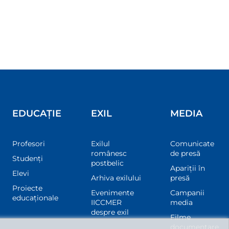
EDUCAȚIE
EXIL
MEDIA
Profesori
Exilul
Comunicate
românesc
de presă
Studenți
postbelic
Apariții în
Elevi
Arhiva exilului
presă
Proiecte
Evenimente
Campanii
educaționale
IICCMER
media
despre exil
Filme
documentare