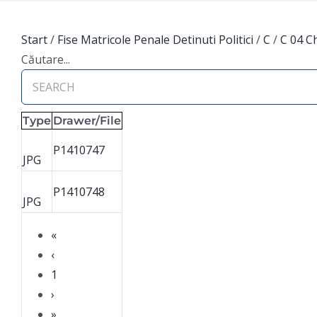
Start
/
Fise Matricole Penale Detinuti Politici
/
C
/
C 04 C
Căutare...
Type
Drawer/File
P1410747
JPG
P1410748
JPG
«
‹
1
›
»