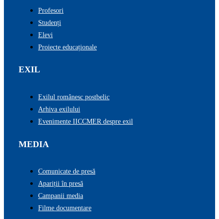
Profesori
Studenți
Elevi
Proiecte educaționale
EXIL
Exilul românesc postbelic
Arhiva exilului
Evenimente IICCMER despre exil
MEDIA
Comunicate de presă
Apariții în presă
Campanii media
Filme documentare