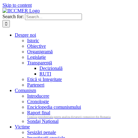
Skip to content
Search for:
Despre noi
Istoric
Obiective
Organigramă
Legislație
Transparenţă
Decizională
RUTI
Etică și Integritate
Parteneri
Comunism
Introducere
Cronologie
Enciclopedia comunismului
Raport final
Comisia prezidentiala pentru analiza dictaturii comuniste din Romania
Sondaj Național
Victime
Sesizări penale
Investigații speciale