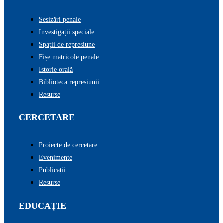
Sesizări penale
Investigații speciale
Spații de represiune
Fișe matricole penale
Istorie orală
Biblioteca represiunii
Resurse
CERCETARE
Proiecte de cercetare
Evenimente
Publicații
Resurse
EDUCAȚIE