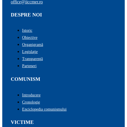
office@iiccmer.ro
DESPRE NOI
Istoric
Obiective
Organigramă
Legislație
Transparenţă
Parteneri
COMUNISM
Introducere
Cronologie
Enciclopedia comunismului
VICTIME