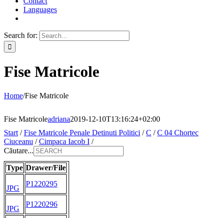
Contact
Languages
Search for:
Fise Matricole
Home
/
Fise Matricole
Fise Matricole
adriana
2019-12-10T13:16:24+02:00
Start
/
Fise Matricole Penale Detinuti Politici
/
C
/
C 04 Chortec
Ciuceanu
/
Cimpaca Iacob I
/
Căutare...
Type
Drawer/File
P1220295
JPG
P1220296
JPG