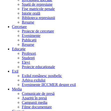
Spații de represiune
Fișe matricole penale
Istorie orală
Biblioteca represiunii
Resurse
Cercetare
Proiecte de cercetare
Evenimente
Publicații
Resurse
Educație
Profesori
Studenți
Elevi
Proiecte educaționale
Exil
Exilul românesc postbelic
Arhiva exilului
Evenimente IICCMER despre exil
Media
Comunicate de presă
Apariții în presă
Campanii media
Filme documentare