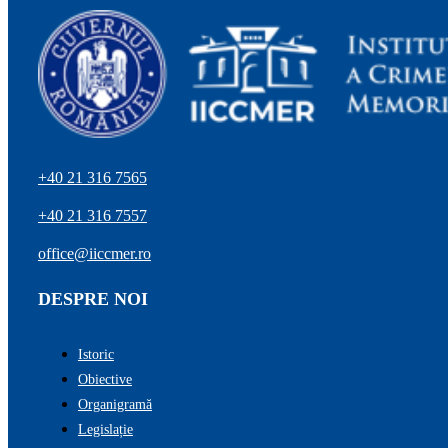
+40 21 316 7565
+40 21 316 7557
office@iiccmer.ro
DESPRE NOI
Istoric
Obiective
Organigramă
Legislație