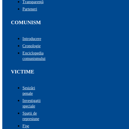
Transparenţă
Parteneri
COMUNISM
Introducere
Cronologie
Enciclopedia
comunismului
VICTIME
Sesizări
penale
Investigații
speciale
Spații de
represiune
Fișe