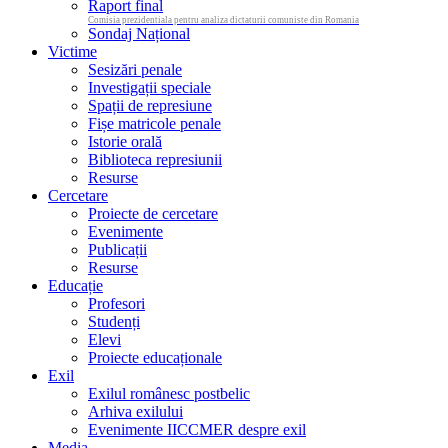
Raport final
Comisia prezidentiala pentru analiza dictaturii comuniste din Romania
Sondaj Național
Victime
Sesizări penale
Investigații speciale
Spații de represiune
Fișe matricole penale
Istorie orală
Biblioteca represiunii
Resurse
Cercetare
Proiecte de cercetare
Evenimente
Publicații
Resurse
Educație
Profesori
Studenți
Elevi
Proiecte educaționale
Exil
Exilul românesc postbelic
Arhiva exilului
Evenimente IICCMER despre exil
Media