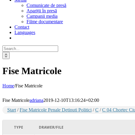
Comunicate de presă
Apariții în presă
Campanii media
Filme documentare
Contact
Languages
Search
for:
Fise Matricole
Home
/
Fise Matricole
Fise Matricole
adriana
2019-12-10T13:16:24+02:00
Start
/
Fise Matricole Penale Detinuti Politici
/
C
/
C 04 Chortec Ci
TYPE
DRAWER/FILE