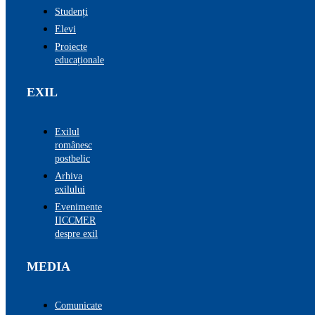
Studenți
Elevi
Proiecte
educaționale
EXIL
Exilul
românesc
postbelic
Arhiva
exilului
Evenimente
IICCMER
despre exil
MEDIA
Comunicate