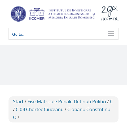
Skip
to
content
Go to...
Start
/
Fise Matricole Penale Detinuti Politici
/
C
/
C 04 Chortec Ciuceanu
/
Ciobanu Constntinu
O
/