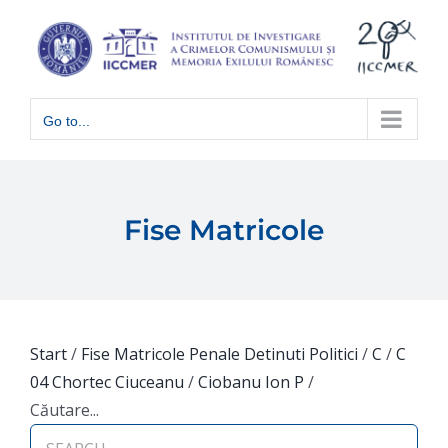
Skip
to
content
Go to...
Fise Matricole
Start
/
Fise Matricole Penale Detinuti Politici
/
C
/
C
04 Chortec Ciuceanu
/
Ciobanu Ion P
/
Căutare...