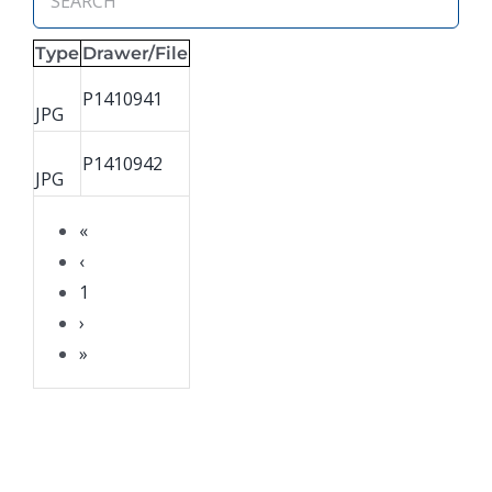
Type
Drawer/File
P1410941
JPG
P1410942
JPG
«
‹
1
›
»