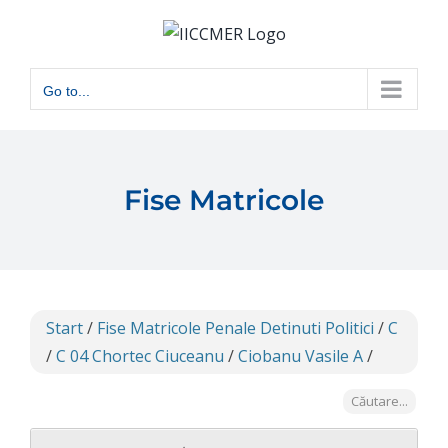
Skip
to
content
Go to...
Fise Matricole
Start
/
Fise Matricole Penale Detinuti Politici
/
C
/
C 04 Chortec Ciuceanu
/
Ciobanu Vasile A
/
Căutare...