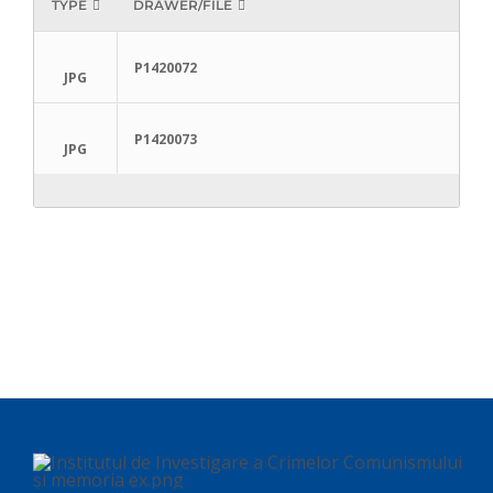
TYPE
DRAWER/FILE
P1420072
JPG
P1420073
JPG